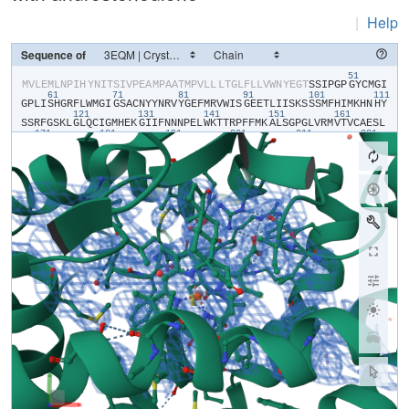
|
Help
Sequence of
51
​M​
​V​
​L​
​E​
​M​
​L​
​N​
​P​
​I​
​H​
​Y​
​N​
​I​
​T​
​S​
​I​
​V​
​P​
​E​
​A​
​M​
​P​
​A​
​A​
​T​
​M​
​P​
​V​
​L​
​L​
​L​
​T​
​G​
​L​
​F​
​L​
​L​
​V​
​W​
​N​
​Y​
​E​
​G​
​T​
​S​
​S​
​I​
​P​
​G​
​P​
​G​
​Y​
​C​
​M​
​G​
​I​
61
71
81
91
101
111
G​
​P​
​L​
​I​
​S​
​H​
​G​
​R​
​F​
​L​
​W​
​M​
​G​
​I​
​G​
​S​
​A​
​C​
​N​
​Y​
​Y​
​N​
​R​
​V​
​Y​
​G​
​E​
​F​
​M​
​R​
​V​
​W​
​I​
​S​
​G​
​E​
​E​
​T​
​L​
​I​
​I​
​S​
​K​
​S​
​S​
​S​
​M​
​F​
​H​
​I​
​M​
​K​
​H​
​N​
​H​
​Y​
121
131
141
151
161
S​
​S​
​R​
​F​
​G​
​S​
​K​
​L​
​G​
​L​
​Q​
​C​
​I​
​G​
​M​
​H​
​E​
​K​
​G​
​I​
​I​
​F​
​N​
​N​
​N​
​P​
​E​
​L​
​W​
​K​
​T​
​T​
​R​
​P​
​F​
​F​
​M​
​K​
​A​
​L​
​S​
​G​
​P​
​G​
​L​
​V​
​R​
​M​
​V​
​T​
​V​
​C​
​A​
​E​
​S​
​L​
171
181
191
201
211
221
K​
​T​
​H​
​L​
​D​
​R​
​L​
​E​
​E​
​V​
​T​
​N​
​E​
​S​
​G​
​Y​
​V​
​D​
​V​
​L​
​T​
​L​
​L​
​R​
​R​
​V​
​M​
​L​
​D​
​T​
​S​
​N​
​T​
​L​
​F​
​L​
​R​
​I​
​P​
​L​
​D​
​E​
​S​
​A​
​I​
​V​
​V​
​K​
​I​
​Q​
​G​
​Y​
​F​
​D​
​A​
​W​
231
241
251
261
271
28
Q​
​A​
​L​
​L​
​I​
​K​
​P​
​D​
​I​
​F​
​F​
​K​
​I​
​S​
​W​
​L​
​Y​
​K​
​K​
​Y​
​E​
​K​
​S​
​V​
​K​
​D​
​L​
​K​
​D​
​A​
​I​
​E​
​V​
​L​
​I​
​A​
​E​
​K​
​R​
​R​
​R​
​I​
​S​
​T​
​E​
​E​
​K​
​L​
​E​
​E​
​C​
​M​
​D​
​F​
​A​
​T​
291
301
311
321
331
E​
​L​
​I​
​L​
​A​
​E​
​K​
​R​
​G​
​D​
​L​
​T​
​R​
​E​
​N​
​V​
​N​
​Q​
​C​
​I​
​L​
​E​
​M​
​L​
​I​
​A​
​A​
​P​
​D​
​T​
​M​
​S​
​V​
​S​
​L​
​F​
​F​
​M​
​L​
​F​
​L​
​I​
​A​
​K​
​H​
​P​
​N​
​V​
​E​
​E​
​A​
​I​
​I​
​K​
​E​
​I​
341
351
361
371
381
391
Q​
​T​
​V​
​I​
​G​
​E​
​R​
​D​
​I​
​K​
​I​
​D​
​D​
​I​
​Q​
​K​
​L​
​K​
​V​
​M​
​E​
​N​
​F​
​I​
​Y​
​E​
​S​
​M​
​R​
​Y​
​Q​
​P​
​V​
​V​
​D​
​L​
​V​
​M​
​R​
​K​
​A​
​L​
​E​
​D​
​D​
​V​
​I​
​D​
​G​
​Y​
​P​
​V​
​K​
​K​
​G​
​T​
401
411
421
431
441
N​
​I​
​I​
​L​
​N​
​I​
​G​
​R​
​M​
​H​
​R​
​L​
​E​
​F​
​F​
​P​
​K​
​P​
​N​
​E​
​F​
​T​
​L​
​E​
​N​
​F​
​A​
​K​
​N​
​V​
​P​
​Y​
​R​
​Y​
​F​
​Q​
​P​
​F​
​G​
​F​
​G​
​P​
​R​
​G​
​C​
​A​
​G​
​K​
​Y​
​I​
​A​
​M​
​V​
​M​
​M​
​K​
451
461
471
481
491
A​
​I​
​L​
​V​
​T​
​L​
​L​
​R​
​R​
​F​
​H​
​V​
​K​
​T​
​L​
​Q​
​G​
​Q​
​C​
​V​
​E​
​S​
​I​
​Q​
​K​
​I​
​H​
​D​
​L​
​S​
​L​
​H​
​P​
​D​
​E​
​T​
​K​
​N​
​M​
​L​
​E​
​M​
​I​
​F​
​T​
​P​
​R​
​N​
​S​
​D​
​R​
​C​
​L​
​E​
​H​