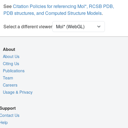
Water
Ball & Stick
See
Citation Policies for referencing Mol*, RCSB PDB,
PDB structures, and Computed Structure Models
.
Ion
Ball & Stick
[Focus] Target
Ball & Stick
Select a different viewer
[Focus] Surroundings (5 Å)
2 reprs
Unit Cell
P 32 2 1
About
Density
About Us
3EQM
Citing Us
2Fo-Fc σ
Publications
Fo-Fc(+ve) σ
Team
Fo-Fc(-ve) σ
Careers
Usage & Privacy
Entry
3eqm
View
Around Focus
Support
Nothing to Update
Contact Us
Controls Help
Help