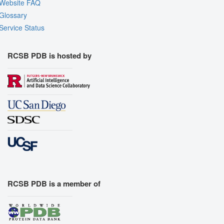
Website FAQ
Quality Assessment
Glossary
Assembly Symmetry
Service Status
Export Models
Export Animation
RCSB PDB is hosted by
Export Geometry
RCSB PDB is a member of