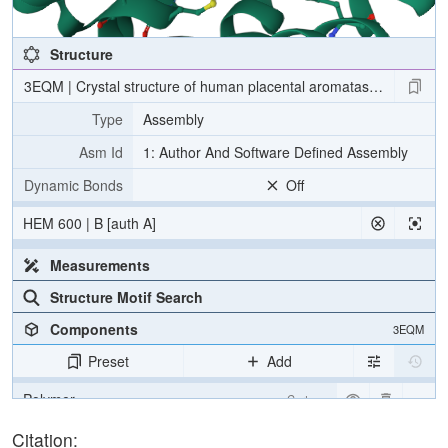
Structure
3EQM | Crystal structure of human placental aromatase cytochro
Type
Assembly
Asm Id
1: Author And Software Defined Assembly
Dynamic Bonds
Off
HEM 600 | B [auth A]
Measurements
Structure Motif Search
Components
3EQM
Preset
Add
Polymer
Cartoon
Ligand
Ball & Stick
Citation: