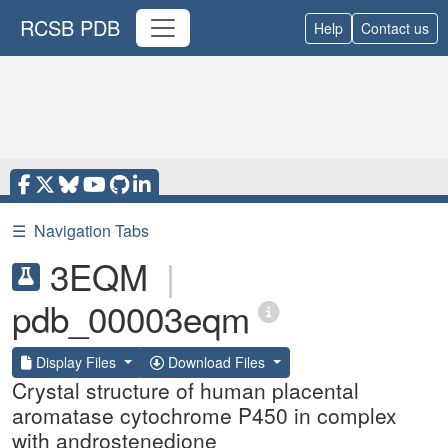
RCSB PDB
Help
Contact us
☰
Navigation Tabs
3EQM
|
pdb_00003eqm
Display Files
Download Files
Crystal structure of human placental
aromatase cytochrome P450 in complex
with androstenedione