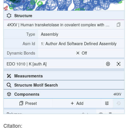
Structure
4KXV | Human transketolase in covalent complex with donor ketose
Type
Assembly
Asm Id
1: Author And Software Defined Assembly
Dynamic Bonds
Off
EDO 1010 | K [auth A]
Measurements
Structure Motif Search
Components
4KXV
Preset
Add
Polymer
Cartoon
Ligand
Ball & Stick
Citation: