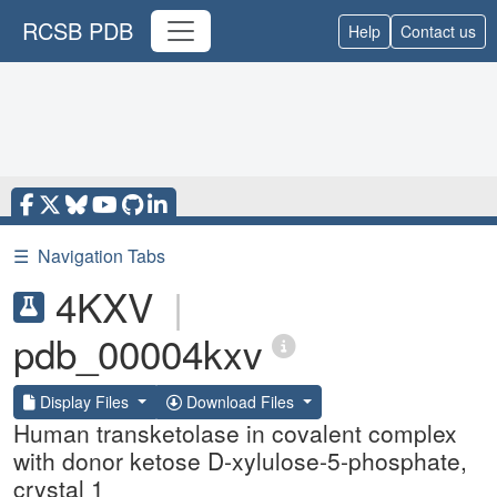
RCSB PDB
Help
Contact us
☰
Navigation Tabs
4KXV
|
pdb_00004kxv
Display Files
Download Files
Human transketolase in covalent complex
with donor ketose D-xylulose-5-phosphate,
crystal 1