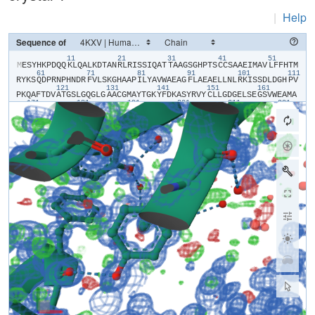
|
Help
Sequence of
11
21
31
41
51
​M​
​E​
​S​
​Y​
​H​
​K​
​P​
​D​
​Q​
​Q​
​K​
​L​
​Q​
​A​
​L​
​K​
​D​
​T​
​A​
​N​
​R​
​L​
​R​
​I​
​S​
​S​
​I​
​Q​
​A​
​T​
​T​
​A​
​A​
​G​
​S​
​G​
​H​
​P​
​T​
​S​
​C​
​C​
​S​
​A​
​A​
​E​
​I​
​M​
​A​
​V​
​L​
​F​
​F​
​H​
​T​
​M​
61
71
81
91
101
111
R​
​Y​
​K​
​S​
​Q​
​D​
​P​
​R​
​N​
​P​
​H​
​N​
​D​
​R​
​F​
​V​
​L​
​S​
​K​
​G​
​H​
​A​
​A​
​P​
​I​
​L​
​Y​
​A​
​V​
​W​
​A​
​E​
​A​
​G​
​F​
​L​
​A​
​E​
​A​
​E​
​L​
​L​
​N​
​L​
​R​
​K​
​I​
​S​
​S​
​D​
​L​
​D​
​G​
​H​
​P​
​V​
121
131
141
151
161
P​
​K​
​Q​
​A​
​F​
​T​
​D​
​V​
​A​
​T​
​G​
​S​
​L​
​G​
​Q​
​G​
​L​
​G​
​A​
​A​
​C​
​G​
​M​
​A​
​Y​
​T​
​G​
​K​
​Y​
​F​
​D​
​K​
​A​
​S​
​Y​
​R​
​V​
​Y​
​C​
​L​
​L​
​G​
​D​
​G​
​E​
​L​
​S​
​E​
​G​
​S​
​V​
​W​
​E​
​A​
​M​
​A​
171
181
191
201
211
221
F​
​A​
​S​
​I​
​Y​
​K​
​L​
​D​
​N​
​L​
​V​
​A​
​I​
​L​
​D​
​I​
​N​
​R​
​L​
​G​
​Q​
​S​
​D​
​P​
​A​
​P​
​L​
​Q​
​H​
​Q​
​M​
​D​
​I​
​Y​
​Q​
​K​
​R​
​C​
​E​
​A​
​F​
​G​
​W​
​H​
​A​
​I​
​I​
​V​
​D​
​G​
​H​
​S​
​V​
​E​
​E​
​L​
231
241
251
261
271
28
C​
​K​
​A​
​F​
​G​
​Q​
​A​
​K​
​H​
​Q​
​P​
​T​
​A​
​I​
​I​
​A​
​K​
​T​
​F​
​K​
​G​
​R​
​G​
​I​
​T​
​G​
​V​
​E​
​D​
​K​
​E​
​S​
​W​
​H​
​G​
​K​
​P​
​L​
​P​
​K​
​N​
​M​
​A​
​E​
​Q​
​I​
​I​
​Q​
​E​
​I​
​Y​
​S​
​Q​
​I​
​Q​
​S​
291
301
311
321
331
K​
​K​
​K​
​I​
​L​
​A​
​T​
​P​
​P​
​Q​
​E​
​D​
​A​
​P​
​S​
​V​
​D​
​I​
​A​
​N​
​I​
​R​
​M​
​P​
​S​
​L​
​P​
​S​
​Y​
​K​
​V​
​G​
​D​
​K​
​I​
​A​
​T​
​R​
​K​
​A​
​Y​
​G​
​Q​
​A​
​L​
​A​
​K​
​L​
​G​
​H​
​A​
​S​
​D​
​R​
​I​
​I​
341
351
361
371
381
391
A​
​L​
​D​
​G​
​D​
​T​
​K​
​N​
​S​
​T​
​F​
​S​
​E​
​I​
​F​
​K​
​K​
​E​
​H​
​P​
​D​
​R​
​F​
​I​
​E​
​C​
​Y​
​I​
​A​
​E​
​Q​
​N​
​M​
​V​
​S​
​I​
​A​
​V​
​G​
​C​
​A​
​T​
​R​
​N​
​R​
​T​
​V​
​P​
​F​
​C​
​S​
​T​
​F​
​A​
​A​
​F​
401
411
421
431
441
F​
​T​
​R​
​A​
​F​
​D​
​Q​
​I​
​R​
​M​
​A​
​A​
​I​
​S​
​E​
​S​
​N​
​I​
​N​
​L​
​C​
​G​
​S​
​H​
​C​
​G​
​V​
​S​
​I​
​G​
​E​
​D​
​G​
​P​
​S​
​Q​
​M​
​A​
​L​
​E​
​D​
​L​
​A​
​M​
​F​
​R​
​S​
​V​
​P​
​T​
​S​
​T​
​V​
​F​
​Y​
​P​
451
461
471
481
491
501
S​
​D​
​G​
​V​
​A​
​T​
​E​
​K​
​A​
​V​
​E​
​L​
​A​
​A​
​N​
​T​
​K​
​G​
​I​
​C​
​F​
​I​
​R​
​T​
​S​
​R​
​P​
​E​
​N​
​A​
​I​
​I​
​Y​
​N​
​N​
​N​
​E​
​D​
​F​
​Q​
​V​
​G​
​Q​
​A​
​K​
​V​
​V​
​L​
​K​
​S​
​K​
​D​
​D​
​Q​
​V​
​T​
511
521
531
541
551
56
V​
​I​
​G​
​A​
​G​
​V​
​T​
​L​
​H​
​E​
​A​
​L​
​A​
​A​
​A​
​E​
​L​
​L​
​K​
​K​
​E​
​K​
​I​
​N​
​I​
​R​
​V​
​L​
​D​
​P​
​F​
​T​
​I​
​K​
​P​
​L​
​D​
​R​
​K​
​L​
​I​
​L​
​D​
​S​
​A​
​R​
​A​
​T​
​K​
​G​
​R​
​I​
​L​
​T​
​V​
​E​
571
581
591
601
611
D​
​H​
​Y​
​Y​
​E​
​G​
​G​
​I​
​G​
​E​
​A​
​V​
​S​
​S​
​A​
​V​
​V​
​G​
​E​
​P​
​G​
​I​
​T​
​V​
​T​
​H​
​L​
​A​
​V​
​N​
​R​
​V​
​P​
​R​
​S​
​G​
​K​
​P​
​A​
​E​
​L​
​L​
​K​
​M​
​F​
​G​
​I​
​D​
​R​
​D​
​A​
​I​
​A​
​Q​
​A​
​V​
621
R​
​G​
​L​
​I​
​T​
​K​
​A​
​L​
​V​
​P​
​R​
​G​
​S​
​L​
​E​
​H​
​H​
​H​
​H​
​H​
​H​