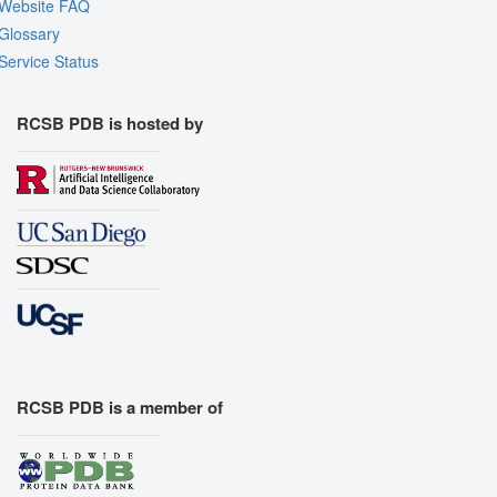
Website FAQ
Quality Assessment
Glossary
Assembly Symmetry
Service Status
Export Models
Export Animation
RCSB PDB is hosted by
Export Geometry
RCSB PDB is a member of