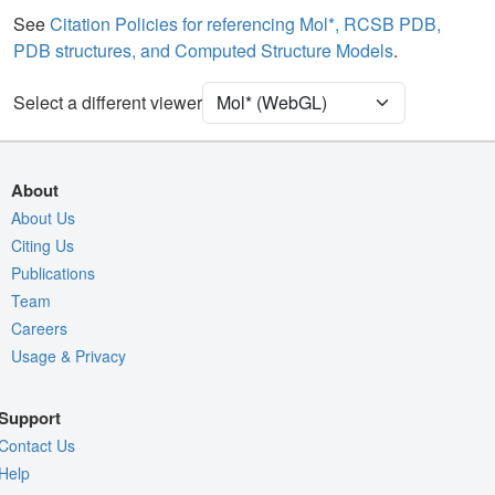
Water
Ball & Stick
See
Citation Policies for referencing Mol*, RCSB PDB,
PDB structures, and Computed Structure Models
.
Ion
Ball & Stick
[Focus] Target
Ball & Stick
Select a different viewer
[Focus] Surroundings (5 Å)
2 reprs
Unit Cell
C 1 2 1
About
Density
About Us
4KXV
Citing Us
2Fo-Fc σ
Publications
Fo-Fc(+ve) σ
Team
Fo-Fc(-ve) σ
Careers
Usage & Privacy
Entry
4kxv
View
Around Focus
Support
Nothing to Update
Contact Us
Controls Help
Help