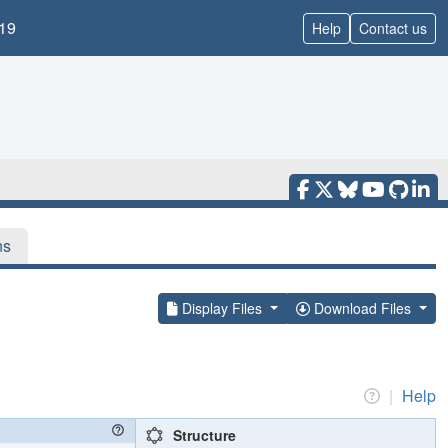
19
Help
Contact us
ns
Display Files
Download Files
|
Help
Structure