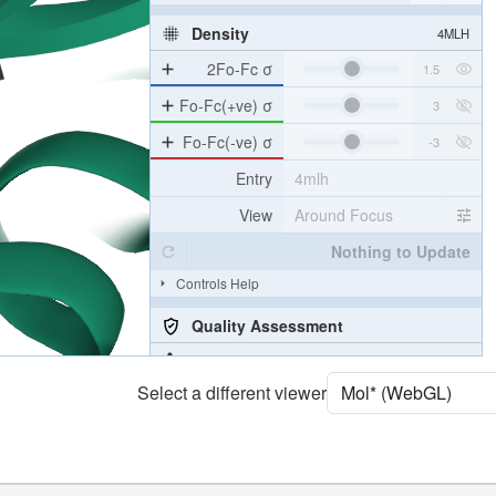
[Focus] Surroundings (5 Å)
2 reprs
Unit Cell
P 65 2 2
Density
4MLH
2Fo-Fc σ
Fo-Fc(+ve) σ
Fo-Fc(-ve) σ
Entry
4mlh
View
Around Focus
Nothing to Update
Controls Help
Select a different viewer
Quality Assessment
Assembly Symmetry
Export Models