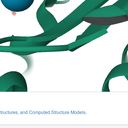
structures, and Computed Structure Models
.