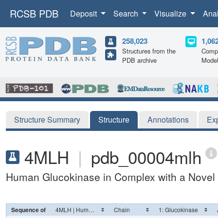
RCSB PDB
Deposit
Search
Visualize
Ana
258,023
1,06
Structures from the
Compu
PDB archive
Mode
Structure Summary
Structure
Annotations
Ex
4MLH
|
pdb_00004mlh
Human Glucokinase in Complex with a Novel A
Sequence of