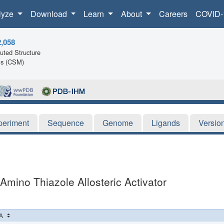
lyze
Download
Learn
About
Careers
COVID-
2,058
ted Structure
ls (CSM)
periment
Sequence
Genome
Ligands
Versio
mino Thiazole Allosteric Activator