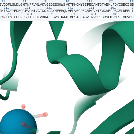
71
81
91
101
111
121
1
E​
​V​
​G​
​D​
​F​
​L​
​S​
​L​
​D​
​L​
​G​
​G​
​T​
​N​
​F​
​R​
​V​
​M​
​L​
​V​
​K​
​V​
​G​
​E​
​G​
​E​
​E​
​G​
​Q​
​W​
​S​
​V​
​K​
​T​
​K​
​H​
​Q​
​M​
​Y​
​S​
​I​
​P​
​E​
​D​
​A​
​M​
​T​
​G​
​T​
​A​
​E​
​M​
​L​
​F​
​D​
​Y​
​I​
​S​
​E​
​C​
​I​
​S​
​D​
211
221
231
241
251
261
T​
​M​
​I​
​S​
​C​
​Y​
​Y​
​E​
​D​
​H​
​Q​
​C​
​E​
​V​
​G​
​M​
​I​
​V​
​G​
​T​
​G​
​C​
​N​
​A​
​C​
​Y​
​M​
​E​
​E​
​M​
​Q​
​N​
​V​
​E​
​L​
​V​
​E​
​G​
​D​
​E​
​G​
​R​
​M​
​C​
​V​
​N​
​T​
​E​
​W​
​G​
​A​
​F​
​G​
​D​
​S​
​G​
​E​
​L​
​D​
​E​
​F​
​L​
​L​
351
361
371
381
391
401
I​
​Y​
​N​
​I​
​L​
​S​
​T​
​L​
​G​
​L​
​R​
​P​
​S​
​T​
​T​
​D​
​C​
​D​
​I​
​V​
​R​
​R​
​A​
​C​
​E​
​S​
​V​
​S​
​T​
​R​
​A​
​A​
​H​
​M​
​C​
​S​
​A​
​G​
​L​
​A​
​G​
​V​
​I​
​N​
​R​
​M​
​R​
​E​
​S​
​R​
​S​
​E​
​D​
​V​
​M​
​R​
​I​
​T​
​V​
​G​
​V​
​D​
​G​