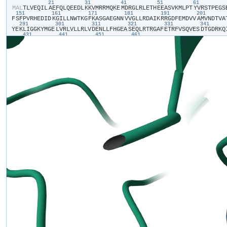
21
31
41
51
61
​M​
​A​
​L​
​T​
​L​
​V​
​E​
​Q​
​I​
​L​
​A​
​E​
​F​
​Q​
​L​
​Q​
​E​
​E​
​D​
​L​
​K​
​K​
​V​
​M​
​R​
​R​
​M​
​Q​
​K​
​E​
​M​
​D​
​R​
​G​
​L​
​R​
​L​
​E​
​T​
​H​
​E​
​E​
​A​
​S​
​V​
​K​
​M​
​L​
​P​
​T​
​Y​
​V​
​R​
​S​
​T​
​P​
​E​
​G​
​S​
​
151
161
171
181
191
201
F​
​S​
​F​
​P​
​V​
​R​
​H​
​E​
​D​
​I​
​D​
​K​
​G​
​I​
​L​
​L​
​N​
​W​
​T​
​K​
​G​
​F​
​K​
​A​
​S​
​G​
​A​
​E​
​G​
​N​
​N​
​V​
​V​
​G​
​L​
​L​
​R​
​D​
​A​
​I​
​K​
​R​
​R​
​G​
​D​
​F​
​E​
​M​
​D​
​V​
​V​
​A​
​M​
​V​
​N​
​D​
​T​
​V​
​A​
​
291
301
311
321
331
341
Y​
​E​
​K​
​L​
​I​
​G​
​G​
​K​
​Y​
​M​
​G​
​E​
​L​
​V​
​R​
​L​
​V​
​L​
​L​
​R​
​L​
​V​
​D​
​E​
​N​
​L​
​L​
​F​
​H​
​G​
​E​
​A​
​S​
​E​
​Q​
​L​
​R​
​T​
​R​
​G​
​A​
​F​
​E​
​T​
​R​
​F​
​V​
​S​
​Q​
​V​
​E​
​S​
​D​
​T​
​G​
​D​
​R​
​K​
​Q​
​
431
441
451
461
R​
​R​
​L​
​T​
​P​
​S​
​C​
​E​
​I​
​T​
​F​
​I​
​E​
​S​
​E​
​E​
​G​
​S​
​G​
​R​
​G​
​A​
​A​
​L​
​V​
​S​
​A​
​V​
​A​
​C​
​K​
​K​
​A​
​C​
​M​
​L​
​G​
​Q​