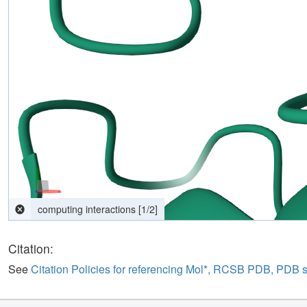
Parsing response...
[
0
/
0
]
Citation:
See
Citation Policies for referencing Mol*, RCSB PDB, PDB 