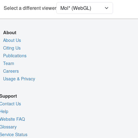
Unit Cell
P 21 21 21
Select a different viewer
Density
4XRY
2Fo-Fc σ
About
Fo-Fc(+ve) σ
About Us
Citing Us
Fo-Fc(-ve) σ
Publications
Entry
4xry
Team
View
Around Focus
Careers
Usage & Privacy
Nothing to Update
Controls Help
Support
Quality Assessment
Contact Us
Assembly Symmetry
Help
Website FAQ
Export Models
Glossary
Export Animation
Service Status