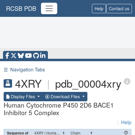
RCSB PDB
Help
Contact us
☰
Navigation Tabs
4XRY
|
pdb_00004xry
Display Files
Download Files
Human Cytochrome P450 2D6 BACE1
Inhibitor 5 Complex
|
Help
Sequence of