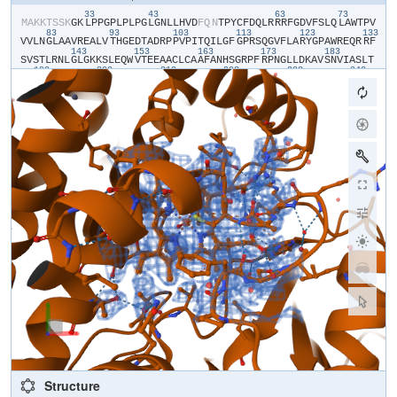
33
43
63
73
​M​
​A​
​K​
​K​
​T​
​S​
​S​
​K​
​G​
​K​
​L​
​P​
​P​
​G​
​P​
​L​
​P​
​L​
​P​
​G​
​L​
​G​
​N​
​L​
​L​
​H​
​V​
​D​
​F​
​Q​
​N​
​T​
​P​
​Y​
​C​
​F​
​D​
​Q​
​L​
​R​
​R​
​R​
​F​
​G​
​D​
​V​
​F​
​S​
​L​
​Q​
​L​
​A​
​W​
​T​
​P​
​V​
83
93
103
113
123
133
V​
​V​
​L​
​N​
​G​
​L​
​A​
​A​
​V​
​R​
​E​
​A​
​L​
​V​
​T​
​H​
​G​
​E​
​D​
​T​
​A​
​D​
​R​
​P​
​P​
​V​
​P​
​I​
​T​
​Q​
​I​
​L​
​G​
​F​
​G​
​P​
​R​
​S​
​Q​
​G​
​V​
​F​
​L​
​A​
​R​
​Y​
​G​
​P​
​A​
​W​
​R​
​E​
​Q​
​R​
​R​
​F​
143
153
163
173
183
S​
​V​
​S​
​T​
​L​
​R​
​N​
​L​
​G​
​L​
​G​
​K​
​K​
​S​
​L​
​E​
​Q​
​W​
​V​
​T​
​E​
​E​
​A​
​A​
​C​
​L​
​C​
​A​
​A​
​F​
​A​
​N​
​H​
​S​
​G​
​R​
​P​
​F​
​R​
​P​
​N​
​G​
​L​
​L​
​D​
​K​
​A​
​V​
​S​
​N​
​V​
​I​
​A​
​S​
​L​
​T​
193
203
213
223
233
243
C​
​G​
​R​
​R​
​F​
​E​
​Y​
​D​
​D​
​P​
​R​
​F​
​L​
​R​
​L​
​L​
​D​
​L​
​A​
​Q​
​E​
​G​
​L​
​K​
​E​
​E​
​S​
​G​
​F​
​L​
​R​
​E​
​V​
​L​
​N​
​A​
​V​
​P​
​V​
​L​
​L​
​H​
​I​
​P​
​A​
​L​
​A​
​G​
​K​
​V​
​L​
​R​
​F​
​Q​
​K​
​A​
253
263
273
283
293
30
F​
​L​
​T​
​Q​
​L​
​D​
​E​
​L​
​L​
​T​
​E​
​H​
​R​
​M​
​T​
​W​
​D​
​P​
​A​
​Q​
​P​
​P​
​R​
​D​
​L​
​T​
​E​
​A​
​F​
​L​
​A​
​E​
​M​
​E​
​K​
​A​
​K​
​G​
​N​
​P​
​E​
​S​
​S​
​F​
​N​
​D​
​E​
​N​
​L​
​R​
​I​
​V​
​V​
​A​
​D​
​L​
313
323
333
343
353
F​
​S​
​A​
​G​
​M​
​V​
​T​
​T​
​S​
​T​
​T​
​L​
​A​
​W​
​G​
​L​
​L​
​L​
​M​
​I​
​L​
​H​
​P​
​D​
​V​
​Q​
​R​
​R​
​V​
​Q​
​Q​
​E​
​I​
​D​
​D​
​V​
​I​
​G​
​Q​
​V​
​R​
​R​
​P​
​E​
​M​
​G​
​D​
​Q​
​A​
​H​
​M​
​P​
​Y​
​T​
​T​
​A​
363
373
383
393
403
413
V​
​I​
​H​
​E​
​V​
​Q​
​R​
​F​
​G​
​D​
​I​
​V​
​P​
​L​
​G​
​V​
​T​
​H​
​M​
​T​
​S​
​R​
​D​
​I​
​E​
​V​
​Q​
​G​
​F​
​R​
​I​
​P​
​K​
​G​
​T​
​T​
​L​
​I​
​T​
​N​
​L​
​S​
​S​
​V​
​L​
​K​
​D​
​E​
​A​
​V​
​W​
​E​
​K​
​P​
​F​
​R​
423
433
443
453
463
F​
​H​
​P​
​E​
​H​
​F​
​L​
​D​
​A​
​Q​
​G​
​H​
​F​
​V​
​K​
​P​
​E​
​A​
​F​
​L​
​P​
​F​
​S​
​A​
​G​
​R​
​R​
​A​
​C​
​L​
​G​
​E​
​P​
​L​
​A​
​R​
​M​
​E​
​L​
​F​
​L​
​F​
​F​
​T​
​S​
​L​
​L​
​Q​
​H​
​F​
​S​
​F​
​S​
​V​
​P​
​T​
473
483
493
G​
​Q​
​P​
​R​
​P​
​S​
​H​
​H​
​G​
​V​
​F​
​A​
​F​
​L​
​V​
​S​
​P​
​S​
​P​
​Y​
​E​
​L​
​C​
​A​
​V​
​P​
​R​
​H​
​H​
​H​
​H​
Structure