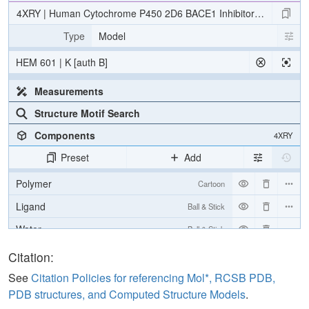
4XRY | Human Cytochrome P450 2D6 BACE1 Inhibitor 5 Complex
Type
Model
HEM 601 | K [auth B]
Measurements
Structure Motif Search
Components
4XRY
Preset
Add
Polymer
Cartoon
Ligand
Ball & Stick
Water
Ball & Stick
Ion
Ball & Stick
Citation:
[Focus] Target
Ball & Stick
See
Citation Policies for referencing Mol*, RCSB PDB,
PDB structures, and Computed Structure Models
.
[Focus] Surroundings (5 Å)
2 reprs