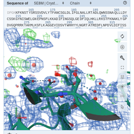
Sequence of
165
175
185
195
205
​D​
​P​
​G​
​K​
​K​
​F​
​K​
​N​
​S​
​T​
​Y​
​S​
​R​
​S​
​S​
​V​
​D​
​V​
​L​
​Y​
​T​
​F​
​A​
​N​
​C​
​S​
​G​
​L​
​D​
​L​
​I​
​F​
​G​
​L​
​N​
​A​
​L​
​L​
​R​
​T​
​A​
​D​
​L​
​Q​
​W​
​N​
​S​
​S​
​N​
​A​
​Q​
​L​
​L​
​L​
​D​
​Y​
215
225
235
245
255
265
C​
​S​
​S​
​K​
​G​
​Y​
​N​
​I​
​S​
​W​
​E​
​L​
​G​
​N​
​E​
​P​
​N​
​S​
​F​
​L​
​K​
​K​
​A​
​D​
​I​
​F​
​I​
​N​
​G​
​S​
​Q​
​L​
​G​
​E​
​D​
​F​
​I​
​Q​
​L​
​H​
​K​
​L​
​L​
​R​
​K​
​S​
​T​
​F​
​K​
​N​
​A​
​K​
​L​
​Y​
​G​
​P​
275
285
295
305
315
D​
​V​
​G​
​Q​
​P​
​R​
​R​
​K​
​T​
​A​
​K​
​M​
​L​
​K​
​S​
​F​
​L​
​K​
​A​
​G​
​G​
​E​
​V​
​I​
​D​
​S​
​V​
​T​
​W​
​H​
​H​
​Y​
​Y​
​L​
​N​
​G​
​R​
​T​
​A​
​T​
​R​
​E​
​D​
​F​
​L​
​N​
​P​
​D​
​V​
​L​
​D​
​I​
​F​
​I​
​S​
​S​
325
335
345
355
365
375
V​
​Q​
​K​
​V​
​F​
​Q​
​V​
​V​
​E​
​S​
​T​
​R​
​P​
​G​
​K​
​K​
​V​
​W​
​L​
​G​
​E​
​T​
​S​
​S​
​A​
​Y​
​G​
​G​
​G​
​A​
​P​
​L​
​L​
​S​
​D​
​T​
​F​
​A​
​A​
​G​
​F​
​M​
​W​
​L​
​D​
​K​
​L​
​G​
​L​
​S​
​A​
​R​
​M​
​G​
​I​
​E​
385
395
405
415
425
43
V​
​V​
​M​
​R​
​Q​
​V​
​F​
​F​
​G​
​A​
​G​
​N​
​Y​
​H​
​L​
​V​
​D​
​E​
​N​
​F​
​D​
​P​
​L​
​P​
​D​
​Y​
​W​
​L​
​S​
​L​
​L​
​F​
​K​
​K​
​L​
​V​
​G​
​T​
​K​
​V​
​L​
​M​
​A​
​S​
​V​
​Q​
​G​
​S​
​K​
​R​
​R​
​K​
​L​
​R​
​V​
​Y​
445
455
465
475
485
L​
​H​
​C​
​T​
​N​
​T​
​D​
​N​
​P​
​R​
​Y​
​K​
​E​
​G​
​D​
​L​
​T​
​L​
​Y​
​A​
​I​
​N​
​L​
​H​
​N​
​V​
​T​
​K​
​Y​
​L​
​R​
​L​
​P​
​Y​
​P​
​F​
​S​
​N​
​K​
​Q​
​V​
​D​
​K​
​Y​
​L​
​L​
​R​
​P​
​L​
​G​
​P​
​H​
​G​
​L​
​L​
​S​
495
505
515
525
535
K​
​S​
​V​
​Q​
​L​
​N​
​G​
​L​
​T​
​L​
​K​
​M​
​V​
​D​
​D​
​Q​
​T​
​L​
​P​
​P​
​L​
​M​
​E​
​K​
​P​
​L​
​R​
​P​
​G​
​S​
​S​
​L​
​G​
​L​
​P​
​A​
​F​
​S​
​Y​
​S​
​F​
​F​
​V​
​I​
​R​
​N​
​A​
​K​
​V​
​A​
​A​
​C​
​I​