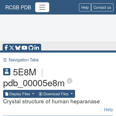
RCSB PDB
Help
Contact us
☰
Navigation Tabs
5E8M
|
pdb_00005e8m
Display Files
Download Files
Crystal structure of human heparanase
|
Help