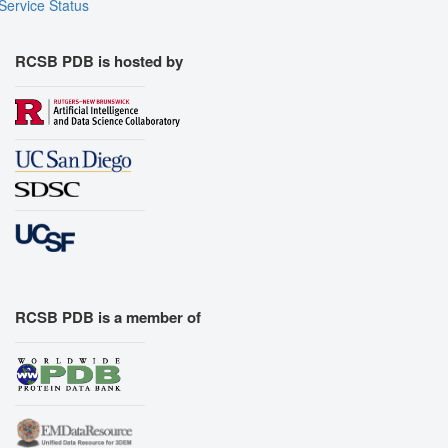
Service Status
Assembly Symmetry
Export Models
RCSB PDB is hosted by
Export Animation
Export Geometry
RCSB PDB is a member of