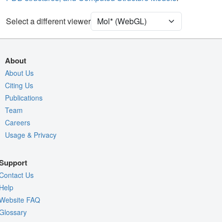
Water
Ball & Stick
Ion
Ball & Stick
Select a different viewer
[Focus] Target
Ball & Stick
[Focus] Surroundings (5 Å)
2 reprs
About
Unit Cell
P 1 21 1
About Us
Citing Us
Density
5E8M
Publications
2Fo-Fc σ
Team
Fo-Fc(+ve) σ
Careers
Usage & Privacy
Fo-Fc(-ve) σ
Entry
5e8m
Support
View
Around Focus
Contact Us
Nothing to Update
Help
Website FAQ
Controls Help
Glossary
Quality Assessment