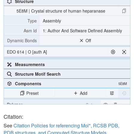
Structure
5E8M | Crystal structure of human heparanase
Type
Assembly
Asm Id
1: Author And Software Defined Assembly
Dynamic Bonds
Off
EDO 614 | O [auth A]
Measurements
Structure Motif Search
Components
5E8M
Preset
Add
Polymer
Cartoon
Ligand
Ball & Stick
Citation:
Carbohydrate
2 reprs
See
Citation Policies for referencing Mol*, RCSB PDB,
PDB structures, and Computed Structure Models
.