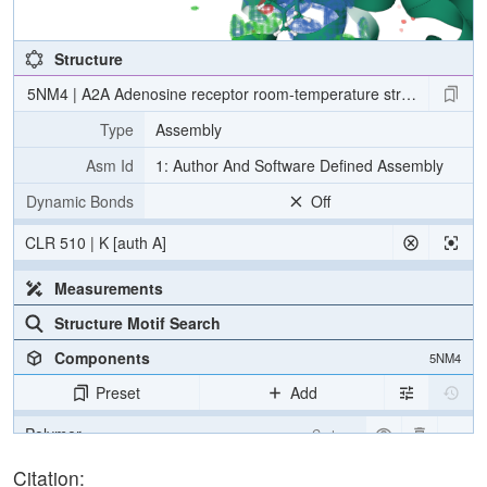
Structure
5NM4 | A2A Adenosine receptor room-temperature structure determ
Type
Assembly
Asm Id
1: Author And Software Defined Assembly
Dynamic Bonds
Off
CLR 510 | K [auth A]
Measurements
Structure Motif Search
Components
5NM4
Preset
Add
Polymer
Cartoon
Ligand
Ball & Stick
Citation: