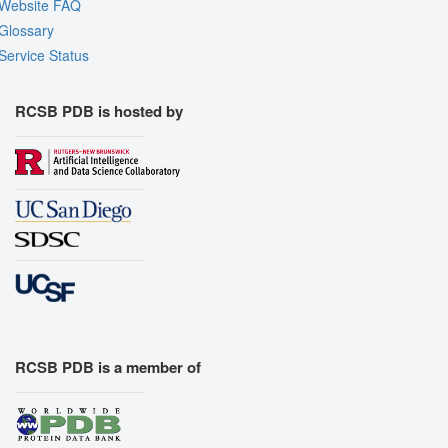
Website FAQ
Quality Assessment
Glossary
Assembly Symmetry
Service Status
Export Models
Export Animation
RCSB PDB is hosted by
Export Geometry
RCSB PDB is a member of