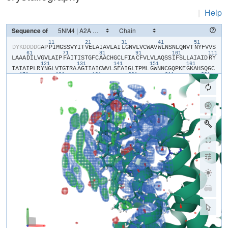
|
Help
Sequence of
11
21
31
41
51
​D​
​Y​
​K​
​D​
​D​
​D​
​D​
​G​
​A​
​P​
​P​
​I​
​M​
​G​
​S​
​S​
​V​
​Y​
​I​
​T​
​V​
​E​
​L​
​A​
​I​
​A​
​V​
​L​
​A​
​I​
​L​
​G​
​N​
​V​
​L​
​V​
​C​
​W​
​A​
​V​
​W​
​L​
​N​
​S​
​N​
​L​
​Q​
​N​
​V​
​T​
​N​
​Y​
​F​
​V​
​V​
​S​
61
71
81
91
101
111
L​
​A​
​A​
​A​
​D​
​I​
​L​
​V​
​G​
​V​
​L​
​A​
​I​
​P​
​F​
​A​
​I​
​T​
​I​
​S​
​T​
​G​
​F​
​C​
​A​
​A​
​C​
​H​
​G​
​C​
​L​
​F​
​I​
​A​
​C​
​F​
​V​
​L​
​V​
​L​
​A​
​Q​
​S​
​S​
​I​
​F​
​S​
​L​
​L​
​A​
​I​
​A​
​I​
​D​
​R​
​Y​
121
131
141
151
161
I​
​A​
​I​
​A​
​I​
​P​
​L​
​R​
​Y​
​N​
​G​
​L​
​V​
​T​
​G​
​T​
​R​
​A​
​A​
​G​
​I​
​I​
​A​
​I​
​C​
​W​
​V​
​L​
​S​
​F​
​A​
​I​
​G​
​L​
​T​
​P​
​M​
​L​
​G​
​W​
​N​
​N​
​C​
​G​
​Q​
​P​
​K​
​E​
​G​
​K​
​A​
​H​
​S​
​Q​
​G​
​C​
171
181
191
201
211
221
G​
​E​
​G​
​Q​
​V​
​A​
​C​
​L​
​F​
​E​
​D​
​V​
​V​
​P​
​M​
​N​
​Y​
​M​
​V​
​Y​
​F​
​N​
​F​
​F​
​A​
​C​
​V​
​L​
​V​
​P​
​L​
​L​
​L​
​M​
​L​
​G​
​V​
​Y​
​L​
​R​
​I​
​F​
​A​
​A​
​A​
​R​
​R​
​Q​
​L​
​A​
​D​
​L​
​E​
​D​
​N​
​W​
231
241
251
28
E​
​T​
​L​
​N​
​D​
​N​
​L​
​K​
​V​
​I​
​E​
​K​
​A​
​D​
​N​
​A​
​A​
​Q​
​V​
​K​
​D​
​A​
​L​
​T​
​K​
​M​
​R​
​A​
​A​
​A​
​L​
​D​
​A​
​Q​
​K​
​A​
​T​
​P​
​P​
​K​
​L​
​E​
​D​
​K​
​S​
​P​
​D​
​S​
​P​
​E​
​M​
​K​
​D​
​F​
​R​
​H​
291
301
311
321
331
G​
​F​
​D​
​I​
​L​
​V​
​G​
​Q​
​I​
​D​
​D​
​A​
​L​
​K​
​L​
​A​
​N​
​E​
​G​
​K​
​V​
​K​
​E​
​A​
​Q​
​A​
​A​
​A​
​E​
​Q​
​L​
​K​
​T​
​T​
​R​
​N​
​A​
​Y​
​I​
​Q​
​K​
​Y​
​L​
​E​
​R​
​A​
​R​
​S​
​T​
​L​
​Q​
​K​
​E​
​V​
​H​
​A​
341
351
361
371
381
391
A​
​K​
​S​
​A​
​A​
​I​
​I​
​A​
​G​
​L​
​F​
​A​
​L​
​C​
​W​
​L​
​P​
​L​
​H​
​I​
​I​
​N​
​C​
​F​
​T​
​F​
​F​
​C​
​P​
​D​
​C​
​S​
​H​
​A​
​P​
​L​
​W​
​L​
​M​
​Y​
​L​
​A​
​I​
​V​
​L​
​A​
​H​
​T​
​N​
​S​
​V​
​V​
​N​
​P​
​F​
​I​
401
Y​
​A​
​Y​
​R​
​I​
​R​
​E​
​F​
​R​
​Q​
​T​
​F​
​R​
​K​
​I​
​I​
​R​
​S​
​H​
​V​
​L​
​R​
​Q​
​Q​
​E​
​P​
​F​
​K​
​A​
​A​
​A​
​H​
​H​
​H​
​H​
​H​
​H​
​H​
​H​
​H​
​H​