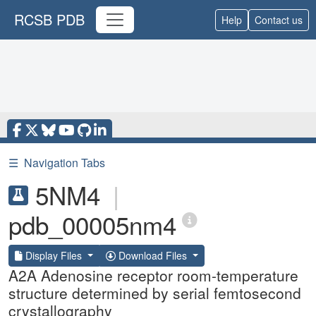
RCSB PDB
Help
Contact us
☰
Navigation Tabs
5NM4
|
pdb_00005nm4
Display Files
Download Files
A2A Adenosine receptor room-temperature
structure determined by serial femtosecond
crystallography