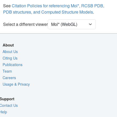
Water
Ball & Stick
See
Citation Policies for referencing Mol*, RCSB PDB,
PDB structures, and Computed Structure Models
.
Ion
Ball & Stick
[Focus] Target
Ball & Stick
Select a different viewer
[Focus] Surroundings (5 Å)
2 reprs
Unit Cell
C 2 2 21
About
Density
About Us
5NM4
Citing Us
2Fo-Fc σ
Publications
Fo-Fc(+ve) σ
Team
Fo-Fc(-ve) σ
Careers
Usage & Privacy
Entry
5nm4
View
Around Focus
Support
Nothing to Update
Contact Us
Controls Help
Help