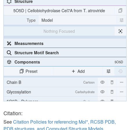
Structure
5O5D | Cellobiohydrolase Cel7A from T. atroviride
Type
Model
Nothing Focused
Measurements
Structure Motif Search
Components
5O5D
Preset
Add
Chain B
Cartoon
Glycosylation
Carbohydrate
5O5D - Polymers
Cartoon
5O5D - Ligands
Ball & Stick
Citation:
5O5D - Ions
Ball & Stick
See
Citation Policies for referencing Mol*, RCSB PDB,
PDB structures, and Computed Structure Models
.