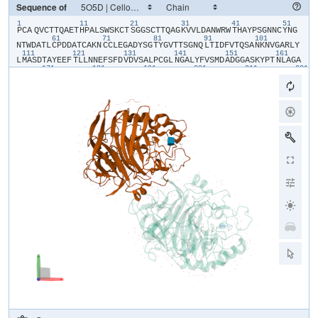
Sequence of
1
11
21
31
41
51
​PCA​
​Q​
​V​
​C​
​T​
​T​
​Q​
​A​
​E​
​T​
​H​
​P​
​A​
​L​
​S​
​W​
​S​
​K​
​C​
​T​
​S​
​G​
​G​
​S​
​C​
​T​
​T​
​Q​
​A​
​G​
​K​
​V​
​V​
​L​
​D​
​A​
​N​
​W​
​R​
​W​
​T​
​H​
​A​
​Y​
​P​
​S​
​G​
​N​
​N​
​C​
​Y​
​N​
​G​
61
71
81
91
101
N​
​T​
​W​
​D​
​A​
​T​
​L​
​C​
​P​
​D​
​D​
​A​
​T​
​C​
​A​
​K​
​N​
​C​
​C​
​L​
​E​
​G​
​A​
​D​
​Y​
​S​
​G​
​T​
​Y​
​G​
​V​
​T​
​T​
​S​
​G​
​N​
​Q​
​L​
​T​
​I​
​D​
​F​
​V​
​T​
​Q​
​S​
​A​
​N​
​K​
​N​
​V​
​G​
​A​
​R​
​L​
​Y​
111
121
131
141
151
161
L​
​M​
​A​
​S​
​D​
​T​
​A​
​Y​
​E​
​E​
​F​
​T​
​L​
​L​
​N​
​N​
​E​
​F​
​S​
​F​
​D​
​V​
​D​
​V​
​S​
​A​
​L​
​P​
​C​
​G​
​L​
​N​
​G​
​A​
​L​
​Y​
​F​
​V​
​S​
​M​
​D​
​A​
​D​
​G​
​G​
​A​
​S​
​K​
​Y​
​P​
​T​
​N​
​L​
​A​
​G​
​A​
171
181
191
201
211
221
K​
​Y​
​G​
​T​
​G​
​Y​
​C​
​D​
​S​
​Q​
​C​
​P​
​R​
​D​
​L​
​K​
​F​
​I​
​S​
​G​
​Q​
​A​
​N​
​V​
​E​
​G​
​W​
​Q​
​P​
​S​
​S​
​N​
​N​
​A​
​N​
​T​
​G​
​I​
​G​
​G​
​H​
​G​
​S​
​C​
​C​
​S​
​E​
​M​
​D​
​I​
​W​
​E​
​A​
​N​
​S​
​I​
231
241
251
261
271
S​
​Q​
​A​
​L​
​T​
​P​
​H​
​P​
​C​
​E​
​T​
​V​
​G​
​Q​
​V​
​T​
​C​
​S​
​G​
​D​
​D​
​C​
​G​
​G​
​T​
​Y​
​S​
​N​
​N​
​R​
​Y​
​G​
​G​
​T​
​C​
​D​
​P​
​D​
​G​
​C​
​D​
​W​
​N​
​P​
​Y​
​R​
​L​
​G​
​N​
​H​
​T​
​F​
​Y​
​G​
​P​
​G​
281
291
301
311
321
331
S​
​G​
​F​
​T​
​V​
​D​
​T​
​T​
​K​
​K​
​I​
​T​
​V​
​V​
​T​
​Q​
​F​
​S​
​S​
​T​
​G​
​I​
​N​
​R​
​Y​
​Y​
​V​
​Q​
​N​
​G​
​V​
​K​
​F​
​V​
​Q​
​P​
​N​
​A​
​S​
​G​
​L​
​S​
​G​
​Y​
​T​
​G​
​N​
​T​
​I​
​N​
​S​
​A​
​Y​
​C​
​S​
​A​
341
351
361
371
381
E​
​Q​
​T​
​A​
​F​
​G​
​G​
​T​
​S​
​F​
​T​
​D​
​K​
​G​
​G​
​L​
​T​
​Q​
​M​
​N​
​K​
​A​
​L​
​S​
​G​
​G​
​M​
​V​
​L​
​V​
​L​
​S​
​L​
​W​
​D​
​D​
​Y​
​A​
​A​
​N​
​M​
​L​
​W​
​L​
​D​
​S​
​T​
​Y​
​P​
​T​
​N​
​D​
​T​
​A​
​S​
​T​
391
401
411
421
P​
​G​
​A​
​A​
​R​
​G​
​T​
​C​
​S​
​T​
​S​
​S​
​G​
​V​
​P​
​A​
​T​
​V​
​E​
​Q​
​Q​
​S​
​P​
​N​
​S​
​K​
​V​
​V​
​F​
​S​
​N​
​I​
​K​
​F​
​G​
​P​
​I​
​G​
​S​
​T​
​G​