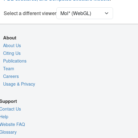
5O5D - Carbohydrates
2 reprs
5O5D - Waters
Ball & Stick
Select a different viewer
Unit Cell
P 1 21 1
Density
About
Quality Assessment
About Us
Citing Us
Assembly Symmetry
Publications
Export Models
Team
Export Animation
Careers
Usage & Privacy
Export Geometry
Support
Contact Us
Help
Website FAQ
Glossary