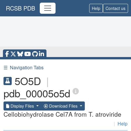
RCSB PDB
Help
Contact us
☰
Navigation Tabs
5O5D
|
pdb_00005o5d
Display Files
Download Files
Cellobiohydrolase Cel7A from T. atroviride
|
Help