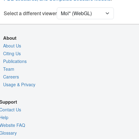
Carbohydrate
2 reprs
Water
Ball & Stick
Select a different viewer
Ion
Ball & Stick
[Focus] Target
Ball & Stick
About
[Focus] Surroundings (5 Å)
2 reprs
About Us
Unit Cell
Citing Us
P 1 21 1
Publications
Density
Team
Quality Assessment
Careers
Usage & Privacy
Assembly Symmetry
Export Models
Support
Export Animation
Contact Us
Export Geometry
Help
Website FAQ
Glossary