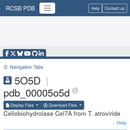
RCSB PDB
Help
Contact us
☰
Navigation Tabs
5O5D
|
pdb_00005o5d
Display Files
Download Files
Cellobiohydrolase Cel7A from T. atroviride
|
Help