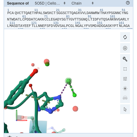
Sequence of
1
11
21
31
41
51
​PCA​
​Q​
​V​
​C​
​T​
​T​
​Q​
​A​
​E​
​T​
​H​
​P​
​A​
​L​
​S​
​W​
​S​
​K​
​C​
​T​
​S​
​G​
​G​
​S​
​C​
​T​
​T​
​Q​
​A​
​G​
​K​
​V​
​V​
​L​
​D​
​A​
​N​
​W​
​R​
​W​
​T​
​H​
​A​
​Y​
​P​
​S​
​G​
​N​
​N​
​C​
​Y​
​N​
​G​
61
71
81
91
101
N​
​T​
​W​
​D​
​A​
​T​
​L​
​C​
​P​
​D​
​D​
​A​
​T​
​C​
​A​
​K​
​N​
​C​
​C​
​L​
​E​
​G​
​A​
​D​
​Y​
​S​
​G​
​T​
​Y​
​G​
​V​
​T​
​T​
​S​
​G​
​N​
​Q​
​L​
​T​
​I​
​D​
​F​
​V​
​T​
​Q​
​S​
​A​
​N​
​K​
​N​
​V​
​G​
​A​
​R​
​L​
​Y​
111
121
131
141
151
161
L​
​M​
​A​
​S​
​D​
​T​
​A​
​Y​
​E​
​E​
​F​
​T​
​L​
​L​
​N​
​N​
​E​
​F​
​S​
​F​
​D​
​V​
​D​
​V​
​S​
​A​
​L​
​P​
​C​
​G​
​L​
​N​
​G​
​A​
​L​
​Y​
​F​
​V​
​S​
​M​
​D​
​A​
​D​
​G​
​G​
​A​
​S​
​K​
​Y​
​P​
​T​
​N​
​L​
​A​
​G​
​A​
171
181
191
201
211
221
K​
​Y​
​G​
​T​
​G​
​Y​
​C​
​D​
​S​
​Q​
​C​
​P​
​R​
​D​
​L​
​K​
​F​
​I​
​S​
​G​
​Q​
​A​
​N​
​V​
​E​
​G​
​W​
​Q​
​P​
​S​
​S​
​N​
​N​
​A​
​N​
​T​
​G​
​I​
​G​
​G​
​H​
​G​
​S​
​C​
​C​
​S​
​E​
​M​
​D​
​I​
​W​
​E​
​A​
​N​
​S​
​I​
231
241
251
261
271
S​
​Q​
​A​
​L​
​T​
​P​
​H​
​P​
​C​
​E​
​T​
​V​
​G​
​Q​
​V​
​T​
​C​
​S​
​G​
​D​
​D​
​C​
​G​
​G​
​T​
​Y​
​S​
​N​
​N​
​R​
​Y​
​G​
​G​
​T​
​C​
​D​
​P​
​D​
​G​
​C​
​D​
​W​
​N​
​P​
​Y​
​R​
​L​
​G​
​N​
​H​
​T​
​F​
​Y​
​G​
​P​
​G​
281
291
301
311
321
331
S​
​G​
​F​
​T​
​V​
​D​
​T​
​T​
​K​
​K​
​I​
​T​
​V​
​V​
​T​
​Q​
​F​
​S​
​S​
​T​
​G​
​I​
​N​
​R​
​Y​
​Y​
​V​
​Q​
​N​
​G​
​V​
​K​
​F​
​V​
​Q​
​P​
​N​
​A​
​S​
​G​
​L​
​S​
​G​
​Y​
​T​
​G​
​N​
​T​
​I​
​N​
​S​
​A​
​Y​
​C​
​S​
​A​
341
351
361
371
381
E​
​Q​
​T​
​A​
​F​
​G​
​G​
​T​
​S​
​F​
​T​
​D​
​K​
​G​
​G​
​L​
​T​
​Q​
​M​
​N​
​K​
​A​
​L​
​S​
​G​
​G​
​M​
​V​
​L​
​V​
​L​
​S​
​L​
​W​
​D​
​D​
​Y​
​A​
​A​
​N​
​M​
​L​
​W​
​L​
​D​
​S​
​T​
​Y​
​P​
​T​
​N​
​D​
​T​
​A​
​S​
​T​
391
401
411
421
P​
​G​
​A​
​A​
​R​
​G​
​T​
​C​
​S​
​T​
​S​
​S​
​G​
​V​
​P​
​A​
​T​
​V​
​E​
​Q​
​Q​
​S​
​P​
​N​
​S​
​K​
​V​
​V​
​F​
​S​
​N​
​I​
​K​
​F​
​G​
​P​
​I​
​G​
​S​
​T​
​G​