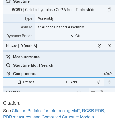
Structure
5O5D | Cellobiohydrolase Cel7A from T. atroviride
Type
Assembly
Asm Id
1: Author Defined Assembly
Dynamic Bonds
Off
NI 602 | D [auth A]
Measurements
Structure Motif Search
Components
5O5D
Preset
Add
Polymer
Cartoon
Ligand
Ball & Stick
Citation:
Non-standard
Ball & Stick
See
Citation Policies for referencing Mol*, RCSB PDB,
PDB structures, and Computed Structure Models
.