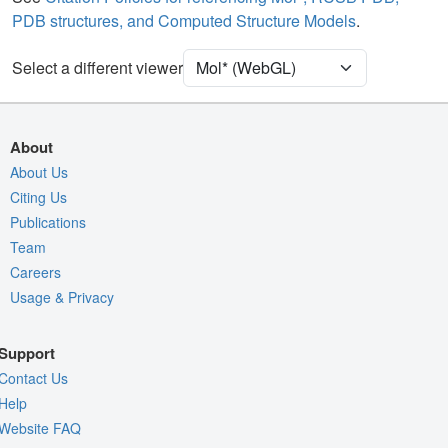
PDB structures, and Computed Structure Models
.
Ion
Ball & Stick
[Focus] Target
Ball & Stick
Select a different viewer
[Focus] Surroundings (5 Å)
2 reprs
Unit Cell
P 1 21 1
About
Density
About Us
6DW3
Citing Us
2Fo-Fc σ
Publications
Fo-Fc(+ve) σ
Team
Fo-Fc(-ve) σ
Careers
Usage & Privacy
Entry
6dw3
View
Around Focus
Support
Nothing to Update
Contact Us
Controls Help
Help
Website FAQ
Quality Assessment