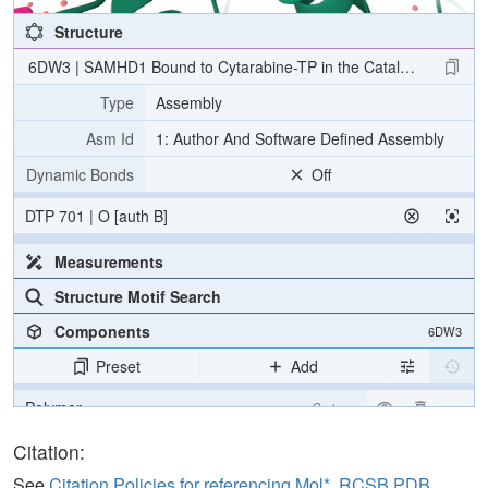
Structure
6DW3 | SAMHD1 Bound to Cytarabine-TP in the Catalytic Pocket
Type
Assembly
Asm Id
1: Author And Software Defined Assembly
Dynamic Bonds
Off
DTP 701 | O [auth B]
Measurements
Structure Motif Search
Components
6DW3
Preset
Add
Polymer
Cartoon
Ligand
Ball & Stick
Citation:
Water
Ball & Stick
See
Citation Policies for referencing Mol*, RCSB PDB,