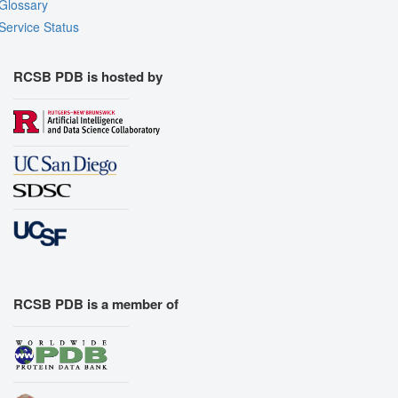
Glossary
Assembly Symmetry
Service Status
Export Models
Export Animation
RCSB PDB is hosted by
Export Geometry
RCSB PDB is a member of