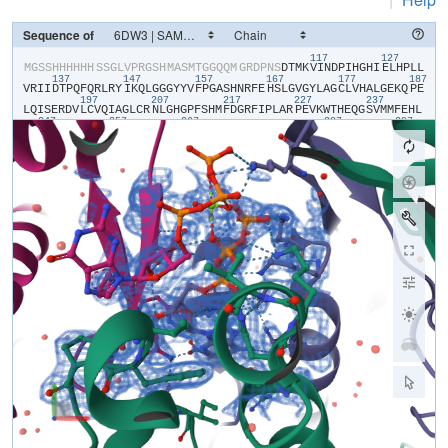
Sequence of
117
127
​M​
​G​
​S​
​S​
​H​
​H​
​H​
​H​
​H​
​H​
​S​
​S​
​G​
​L​
​V​
​P​
​R​
​G​
​S​
​H​
​M​
​A​
​S​
​M​
​T​
​G​
​G​
​Q​
​Q​
​M​
​G​
​R​
​D​
​P​
​N​
​S​
​D​
​T​
​M​
​K​
​V​
​I​
​N​
​D​
​P​
​I​
​H​
​G​
​H​
​I​
​E​
​L​
​H​
​P​
​L​
​L​
137
147
157
167
177
187
V​
​R​
​I​
​I​
​D​
​T​
​P​
​Q​
​F​
​Q​
​R​
​L​
​R​
​Y​
​I​
​K​
​Q​
​L​
​G​
​G​
​G​
​Y​
​Y​
​V​
​F​
​P​
​G​
​A​
​S​
​H​
​N​
​R​
​F​
​E​
​H​
​S​
​L​
​G​
​V​
​G​
​Y​
​L​
​A​
​G​
​C​
​L​
​V​
​H​
​A​
​L​
​G​
​E​
​K​
​Q​
​P​
​E​
197
207
217
227
237
L​
​Q​
​I​
​S​
​E​
​R​
​D​
​V​
​L​
​C​
​V​
​Q​
​I​
​A​
​G​
​L​
​C​
​R​
​N​
​L​
​G​
​H​
​G​
​P​
​F​
​S​
​H​
​M​
​F​
​D​
​G​
​R​
​F​
​I​
​P​
​L​
​A​
​R​
​P​
​E​
​V​
​K​
​W​
​T​
​H​
​E​
​Q​
​G​
​S​
​V​
​M​
​M​
​F​
​E​
​H​
​L​
247
257
267
287
297
I​
​N​
​S​
​N​
​G​
​I​
​K​
​P​
​V​
​M​
​E​
​Q​
​Y​
​G​
​L​
​I​
​P​
​E​
​E​
​D​
​I​
​C​
​F​
​I​
​K​
​E​
​Q​
​I​
​V​
​G​
​P​
​L​
​E​
​S​
​P​
​V​
​E​
​D​
​S​
​L​
​W​
​P​
​Y​
​K​
​G​
​R​
​P​
​E​
​N​
​K​
​S​
​F​
​L​
​Y​
​E​
​I​
307
317
327
337
347
35
V​
​S​
​N​
​K​
​R​
​N​
​G​
​I​
​D​
​V​
​D​
​K​
​W​
​D​
​Y​
​F​
​A​
​R​
​D​
​C​
​H​
​H​
​L​
​G​
​I​
​Q​
​N​
​N​
​F​
​D​
​Y​
​K​
​R​
​F​
​I​
​K​
​F​
​A​
​R​
​V​
​C​
​E​
​V​
​D​
​N​
​E​
​L​
​R​
​I​
​C​
​A​
​R​
​D​
​K​
​E​
​V​
367
377
387
397
407
G​
​N​
​L​
​Y​
​D​
​M​
​F​
​H​
​T​
​R​
​N​
​S​
​L​
​H​
​R​
​R​
​A​
​Y​
​Q​
​H​
​K​
​V​
​G​
​N​
​I​
​I​
​D​
​T​
​M​
​I​
​T​
​D​
​A​
​F​
​L​
​K​
​A​
​D​
​D​
​Y​
​I​
​E​
​I​
​T​
​G​
​A​
​G​
​G​
​K​
​K​
​Y​
​R​
​I​
​S​
​T​
​A​
417
427
437
447
457
467
I​
​D​
​D​
​M​
​E​
​A​
​Y​
​T​
​K​
​L​
​T​
​D​
​N​
​I​
​F​
​L​
​E​
​I​
​L​
​Y​
​S​
​T​
​D​
​P​
​K​
​L​
​K​
​D​
​A​
​R​
​E​
​I​
​L​
​K​
​Q​
​I​
​E​
​Y​
​R​
​N​
​L​
​F​
​K​
​Y​
​V​
​G​
​E​
​T​
​Q​
​P​
​T​
​G​
​Q​
​I​
​K​
​I​
477
487
497
507
517
K​
​R​
​E​
​D​
​Y​
​E​
​S​
​L​
​P​
​K​
​E​
​V​
​A​
​S​
​A​
​K​
​P​
​K​
​V​
​L​
​L​
​D​
​V​
​K​
​L​
​K​
​A​
​E​
​D​
​F​
​I​
​V​
​D​
​V​
​I​
​N​
​M​
​D​
​Y​
​G​
​M​
​Q​
​E​
​K​
​N​
​P​
​I​
​D​
​H​
​V​
​S​
​F​
​Y​
​C​
​K​
​T​
527
537
547
557
567
577
A​
​P​
​N​
​R​
​A​
​I​
​R​
​I​
​T​
​K​
​N​
​Q​
​V​
​S​
​Q​
​L​
​L​
​P​
​E​
​K​
​F​
​A​
​E​
​Q​
​L​
​I​
​R​
​V​
​Y​
​C​
​K​
​K​
​V​
​D​
​R​
​K​
​S​
​L​
​Y​
​A​
​A​
​R​
​Q​
​Y​
​F​
​V​
​Q​
​W​
​C​
​A​
​D​
​R​
​N​
​F​
​T​
​K​
587
597
P​
​Q​
​D​
​G​
​D​
​V​
​I​
​A​
​P​
​L​
​I​
​T​
​P​
​Q​
​K​
​K​
​E​
​W​
​N​
​D​
​S​
​T​
​S​
​V​
​Q​
​N​
​P​
​T​
​R​
​L​
​R​
​E​
​A​
​S​
​K​
​S​
​R​
​V​
​Q​
​L​
​F​
​K​
​D​
​D​
​P​
​M​