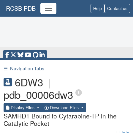
RCSB PDB
Help
Contact us
☰
Navigation Tabs
6DW3
|
pdb_00006dw3
Display Files
Download Files
SAMHD1 Bound to Cytarabine-TP in the
Catalytic Pocket
|
Help