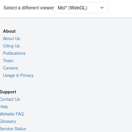
[Focus] Target
Ball & Stick
Select a different viewer
[Focus] Surroundings (5 Å)
2 reprs
Unit Cell
C 2 2 21
About
Density
About Us
6LPK
Citing Us
2Fo-Fc σ
Publications
Fo-Fc(+ve) σ
Team
Fo-Fc(-ve) σ
Careers
Usage & Privacy
Entry
6lpk
View
Around Focus
Support
Nothing to Update
Contact Us
Controls Help
Help
Website FAQ
Quality Assessment
Glossary
Assembly Symmetry
Service Status