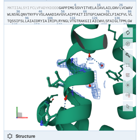
6
16
26
​M​
​K​
​T​
​I​
​I​
​A​
​L​
​S​
​Y​
​I​
​F​
​C​
​L​
​V​
​F​
​A​
​D​
​Y​
​K​
​D​
​D​
​D​
​D​
​G​
​A​
​P​
​P​
​I​
​M​
​G​
​S​
​S​
​V​
​Y​
​I​
​T​
​V​
​E​
​L​
​A​
​I​
​A​
​V​
​L​
​A​
​I​
​L​
​G​
​N​
​V​
​L​
​V​
​C​
​W​
​A​
​V​
36
46
56
66
76
86
W​
​L​
​N​
​S​
​N​
​L​
​Q​
​N​
​V​
​T​
​N​
​Y​
​F​
​V​
​V​
​S​
​L​
​A​
​A​
​A​
​D​
​I​
​A​
​V​
​G​
​V​
​L​
​A​
​I​
​P​
​F​
​A​
​I​
​T​
​I​
​S​
​T​
​G​
​F​
​C​
​A​
​A​
​C​
​H​
​G​
​C​
​L​
​F​
​I​
​A​
​C​
​F​
​V​
​L​
​V​
​L​
96
106
116
126
136
T​
​Q​
​S​
​S​
​I​
​F​
​S​
​L​
​L​
​A​
​I​
​A​
​I​
​D​
​R​
​Y​
​I​
​A​
​I​
​R​
​I​
​P​
​L​
​R​
​Y​
​N​
​G​
​L​
​V​
​T​
​G​
​T​
​R​
​A​
​K​
​G​
​I​
​I​
​A​
​I​
​C​
​W​
​V​
​L​
​S​
​F​
​A​
​I​
​G​
​L​
​T​
​P​
​M​
​L​
​G​
​W​
146
156
166
176
186
196
N​
​N​
​C​
​G​
​Q​
​P​
​K​
​E​
​G​
​K​
​N​
​H​
​S​
​Q​
​G​
​C​
​G​
​E​
​G​
​Q​
​V​
​A​
​C​
​L​
​F​
​E​
​D​
​V​
​V​
​P​
​M​
​N​
​Y​
​M​
​V​
​Y​
​F​
​N​
​F​
​F​
​A​
​C​
​V​
​L​
​V​
​P​
​L​
​L​
​L​
​M​
​L​
​G​
​V​
​Y​
​L​
​R​
206
1008
1018
1028
1038
I​
​F​
​L​
​A​
​A​
​R​
​R​
​Q​
​L​
​A​
​D​
​L​
​E​
​D​
​N​
​W​
​E​
​T​
​L​
​N​
​D​
​N​
​L​
​K​
​V​
​I​
​E​
​K​
​A​
​D​
​N​
​A​
​A​
​Q​
​V​
​K​
​D​
​A​
​L​
​T​
​K​
​M​
​R​
​A​
​A​
​A​
​L​
​D​
​A​
​Q​
​K​
​A​
​T​
​P​
​P​
​K​
1058
1068
1078
1088
1098
L​
​E​
​D​
​K​
​S​
​P​
​D​
​S​
​P​
​E​
​M​
​K​
​D​
​F​
​R​
​H​
​G​
​F​
​D​
​I​
​L​
​V​
​G​
​Q​
​I​
​D​
​D​
​A​
​L​
​K​
​L​
​A​
​N​
​E​
​G​
​K​
​V​
​K​
​E​
​A​
​Q​
​A​
​A​
​A​
​E​
​Q​
​L​
​K​
​T​
​T​
​R​
​N​
​A​
​Y​
​I​
​Q​
220
230
240
250
260
270
K​
​Y​
​L​
​E​
​R​
​A​
​R​
​S​
​T​
​L​
​Q​
​K​
​E​
​V​
​H​
​A​
​A​
​K​
​S​
​L​
​A​
​I​
​I​
​V​
​G​
​L​
​F​
​A​
​L​
​C​
​W​
​L​
​P​
​L​
​H​
​I​
​I​
​N​
​C​
​F​
​T​
​F​
​F​
​C​
​P​
​D​
​C​
​S​
​H​
​A​
​P​
​L​
​W​
​L​
​M​
​Y​
280
290
300
L​
​A​
​I​
​V​
​L​
​S​
​H​
​T​
​N​
​S​
​V​
​V​
​N​
​P​
​F​
​I​
​Y​
​A​
​Y​
​R​
​I​
​R​
​E​
​F​
​R​
​Q​
​T​
​F​
​R​
​K​
​I​
​I​
​R​
​S​
​H​
​V​
​L​
​R​
​Q​
​Q​
​E​
​P​
​F​
​K​
​A​
​H​
​H​
​H​
​H​
​H​
​H​
​H​
​H​
​H​
​H​
Structure