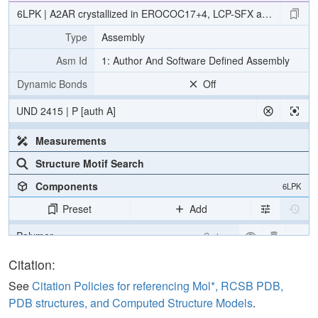
6LPK | A2AR crystallized in EROCOC17+4, LCP-SFX at 293 K
Type
Assembly
Asm Id
1: Author And Software Defined Assembly
Dynamic Bonds
Off
UND 2415 | P [auth A]
Measurements
Structure Motif Search
Components
6LPK
Preset
Add
Polymer
Cartoon
Ligand
Ball & Stick
Citation:
Water
Ball & Stick
See
Citation Policies for referencing Mol*, RCSB PDB,
PDB structures, and Computed Structure Models
.
Ion
Ball & Stick