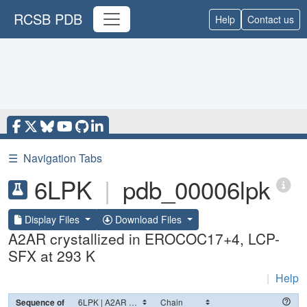
RCSB PDB
Help
Contact us
☰
Navigation Tabs
6LPK
|
pdb_00006lpk
Display Files
Download Files
A2AR crystallized in EROCOC17+4, LCP-
SFX at 293 K
|
Help
Sequence of