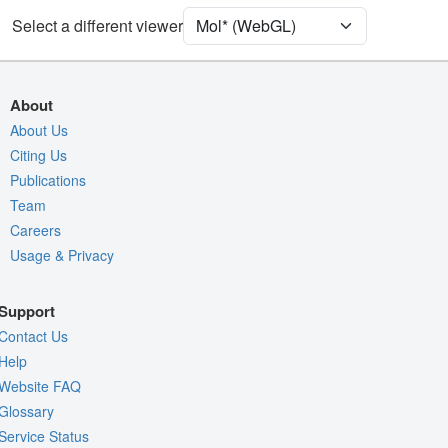
[Focus] Target
Ball & Stick
Select a different viewer
[Focus] Surroundings (5 Å)
2 reprs
Unit Cell
P 1
About
Density
About Us
7AIZ
Citing Us
2Fo-Fc σ
Publications
Fo-Fc(+ve) σ
Team
Fo-Fc(-ve) σ
Careers
Usage & Privacy
Entry
7aiz
View
Around Focus
Support
Nothing to Update
Contact Us
Controls Help
Help
Website FAQ
Quality Assessment
Glossary
Assembly Symmetry
Service Status