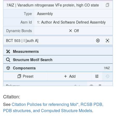
7AIZ | Vanadium nitrogenase VFe protein, high CO state
Type
Assembly
Asm Id
1: Author And Software Defined Assembly
Dynamic Bonds
Off
BCT 503 | I [auth A]
Measurements
Structure Motif Search
Components
7AIZ
Preset
Add
Polymer
Cartoon
Ligand
Ball & Stick
Citation:
Water
Ball & Stick
See
Citation Policies for referencing Mol*, RCSB PDB,
PDB structures, and Computed Structure Models
.
Ion
Ball & Stick