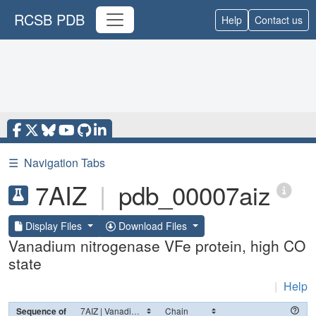
RCSB PDB
Help
Contact us
☰
Navigation Tabs
7AIZ
|
pdb_00007aiz
Display Files
Download Files
Vanadium nitrogenase VFe protein, high CO
state
|
Help
Sequence of