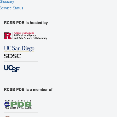
Glossary
Export Models
Service Status
Export Animation
Export Geometry
RCSB PDB is hosted by
RCSB PDB is a member of