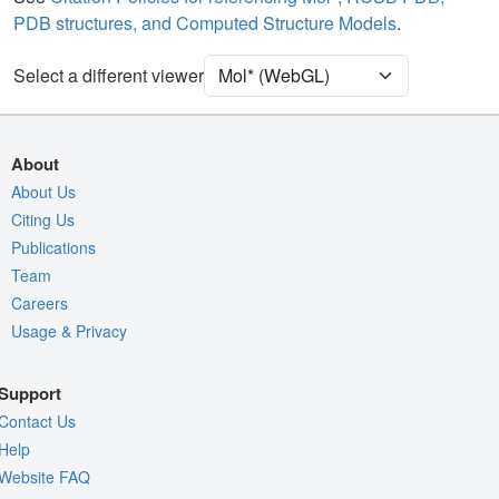
PDB structures, and Computed Structure Models
.
[Focus] Target
Ball & Stick
[Focus] Surroundings (5 Å)
2 reprs
Select a different viewer
Unit Cell
P 21 21 21
Density
7SEH
About
2Fo-Fc σ
About Us
Citing Us
Fo-Fc(+ve) σ
Publications
Fo-Fc(-ve) σ
Team
Entry
7seh
Careers
Usage & Privacy
View
Around Focus
Nothing to Update
Support
Controls Help
Contact Us
Quality Assessment
Help
Website FAQ
Assembly Symmetry