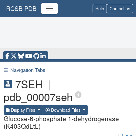
RCSB PDB
Help
Contact us
☰
Navigation Tabs
7SEH
|
pdb_00007seh
Display Files
Download Files
Glucose-6-phosphate 1-dehydrogenase
(K403QdLtL)
|
Help