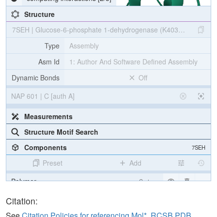
Structure
7SEH | Glucose-6-phosphate 1-dehydrogenase (K403QdLtL)
Type
Assembly
Asm Id
1: Author And Software Defined Assembly
Dynamic Bonds
Off
NAP 601 | C [auth A]
Measurements
Structure Motif Search
Components
7SEH
Preset
Add
Polymer
Cartoon
Ligand
Ball & Stick
Citation:
Water
Ball & Stick
See
Citation Policies for referencing Mol*, RCSB PDB,