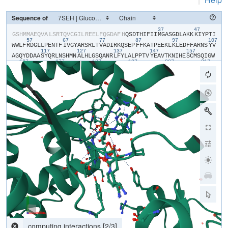
Sequence of
37
47
​G​
​S​
​H​
​M​
​M​
​A​
​E​
​Q​
​V​
​A​
​L​
​S​
​R​
​T​
​Q​
​V​
​C​
​G​
​I​
​L​
​R​
​E​
​E​
​L​
​F​
​Q​
​G​
​D​
​A​
​F​
​H​
​Q​
​S​
​D​
​T​
​H​
​I​
​F​
​I​
​I​
​M​
​G​
​A​
​S​
​G​
​D​
​L​
​A​
​K​
​K​
​K​
​I​
​Y​
​P​
​T​
​I​
57
67
77
87
97
107
W​
​W​
​L​
​F​
​R​
​D​
​G​
​L​
​L​
​P​
​E​
​N​
​T​
​F​
​I​
​V​
​G​
​Y​
​A​
​R​
​S​
​R​
​L​
​T​
​V​
​A​
​D​
​I​
​R​
​K​
​Q​
​S​
​E​
​P​
​F​
​F​
​K​
​A​
​T​
​P​
​E​
​E​
​K​
​L​
​K​
​L​
​E​
​D​
​F​
​F​
​A​
​R​
​N​
​S​
​Y​
​V​
117
127
137
147
157
A​
​G​
​Q​
​Y​
​D​
​D​
​A​
​A​
​S​
​Y​
​Q​
​R​
​L​
​N​
​S​
​H​
​M​
​N​
​A​
​L​
​H​
​L​
​G​
​S​
​Q​
​A​
​N​
​R​
​L​
​F​
​Y​
​L​
​A​
​L​
​P​
​P​
​T​
​V​
​Y​
​E​
​A​
​V​
​T​
​K​
​N​
​I​
​H​
​E​
​S​
​C​
​M​
​S​
​Q​
​I​
​G​
​W​
167
177
187
197
207
217
N​
​R​
​I​
​I​
​V​
​E​
​K​
​P​
​F​
​G​
​R​
​D​
​L​
​Q​
​S​
​S​
​D​
​R​
​L​
​S​
​N​
​H​
​I​
​S​
​S​
​L​
​F​
​R​
​E​
​D​
​Q​
​I​
​Y​
​R​
​I​
​D​
​H​
​Y​
​L​
​G​
​K​
​E​
​M​
​V​
​Q​
​N​
​L​
​M​
​V​
​L​
​R​
​F​
​A​
​N​
​R​
​I​
227
237
247
257
267
27
F​
​G​
​P​
​I​
​W​
​N​
​R​
​D​
​N​
​I​
​A​
​C​
​V​
​I​
​L​
​T​
​F​
​K​
​E​
​P​
​F​
​G​
​T​
​E​
​G​
​R​
​G​
​G​
​Y​
​F​
​D​
​E​
​F​
​G​
​I​
​I​
​R​
​D​
​V​
​M​
​Q​
​N​
​H​
​L​
​L​
​Q​
​M​
​L​
​C​
​L​
​V​
​A​
​M​
​E​
​K​
​P​
287
297
307
317
327
C​
​S​
​T​
​N​
​S​
​D​
​D​
​V​
​R​
​D​
​E​
​K​
​V​
​K​
​V​
​L​
​K​
​C​
​I​
​S​
​E​
​V​
​Q​
​A​
​N​
​N​
​V​
​V​
​L​
​G​
​Q​
​Y​
​V​
​G​
​N​
​P​
​D​
​G​
​E​
​G​
​E​
​A​
​T​
​K​
​G​
​Y​
​L​
​D​
​D​
​P​
​T​
​V​
​P​
​R​
​G​
​S​
337
347
357
367
387
T​
​T​
​A​
​T​
​F​
​A​
​A​
​V​
​V​
​L​
​Y​
​V​
​E​
​N​
​E​
​R​
​W​
​D​
​G​
​V​
​P​
​F​
​I​
​L​
​R​
​C​
​G​
​K​
​A​
​L​
​N​
​E​
​R​
​K​
​A​
​E​
​V​
​R​
​L​
​Q​
​F​
​H​
​D​
​V​
​A​
​G​
​D​
​I​
​F​
​H​
​Q​
​Q​
​C​
​K​
​R​
​N​
437
E​
​L​
​V​
​I​
​R​
​V​
​Q​
​P​
​N​
​E​
​A​
​V​
​Y​
​T​
​Q​
​M​
​M​
​T​
​K​
​K​
​P​
​G​
​M​
​F​
​F​
​N​
​P​
​E​
​E​
​S​
​E​
​L​
​D​
​L​
​T​
​Y​
​G​
​N​
​R​
​Y​
​K​
​N​
​V​
​K​
​L​
​P​
​D​
​A​
​Y​
​E​
​R​
​L​
​I​
​L​
​D​
​V​
447
457
467
477
487
497
F​
​C​
​G​
​S​
​Q​
​M​
​H​
​F​
​V​
​R​
​S​
​D​
​E​
​L​
​R​
​E​
​A​
​W​
​R​
​I​
​F​
​T​
​P​
​L​
​L​
​H​
​Q​
​I​
​E​
​L​
​E​
​K​
​P​
​K​
​P​
​I​
​P​
​Y​
​I​
​Y​
​G​
​S​
​R​
​G​
​P​
​T​
​E​
​A​
​D​
​E​
​L​
​M​
​K​
​R​
​V​
​G​
F​
​Q​
​Y​
​E​
​G​
​T​
​Y​
​K​
​W​
​V​
​N​
​P​
​H​
​K​
​L​
​C​
Parsing response...
[
0
/
0
]