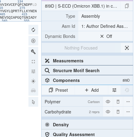
24
134
​V​
​V​
​I​
​K​
​V​
​C​
​E​
​F​
​Q​
​F​
​C​
​N​
​D​
​P​
​F​
​L​
​D​
8I9D | S-ECD (Omicron XBB.1) in complex with
265
275
​Y​
​V​
​G​
​Y​
​L​
​Q​
​P​
​R​
​T​
​F​
​L​
​L​
​K​
​Y​
​N​
​E​
​N​
Type
Assembly
405
415
​N​
​E​
​V​
​S​
​Q​
​I​
​A​
​P​
​G​
​Q​
​T​
​G​
​N​
​I​
​A​
​D​
​Y​
545
555
​N​
​G​
​L​
​T​
​G​
​T​
​G​
​V​
​L​
​T​
​E​
​S​
​N​
​K​
​K​
​F​
​L​
Asm Id
1: Author Defined Assembly
695
​S​
​A​
​S​
​S​
​V​
​A​
​S​
​Q​
​S​
​I​
​I​
​A​
​Y​
​T​
​M​
​S​
​L​
825
Dynamic Bonds
Off
​L​
​F​
​N​
​K​
​V​
​T​
​L​
​A​
​D​
​A​
​G​
​F​
​I​
​K​
​Q​
​Y​
​G​
965
975
​T​
​L​
​V​
​K​
​Q​
​L​
​S​
​S​
​K​
​F​
​G​
​A​
​I​
​S​
​S​
​V​
​L​
Nothing Focused
1105
1115
​T​
​H​
​W​
​F​
​V​
​T​
​Q​
​R​
​N​
​F​
​Y​
​E​
​P​
​Q​
​I​
​I​
​T​
​E​
​G​
​S​
​D​
​E​
​V​
​D​
​A​
​G​
​S​
​H​
​H​
​H​
​H​
​H​
​H​
​H​
Measurements
Structure Motif Search
Components
8I9D
Preset
Add
Polymer
Cartoon
Carbohydrate
2 reprs
Density
Quality Assessment