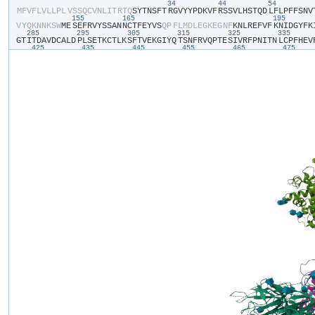
34
44
54
​M​
​F​
​V​
​F​
​L​
​V​
​L​
​L​
​P​
​L​
​V​
​S​
​S​
​Q​
​C​
​V​
​N​
​L​
​I​
​T​
​R​
​T​
​Q​
​S​
​Y​
​T​
​N​
​S​
​F​
​T​
​R​
​G​
​V​
​Y​
​Y​
​P​
​D​
​K​
​V​
​F​
​R​
​S​
​S​
​V​
​L​
​H​
​S​
​T​
​Q​
​D​
​L​
​F​
​L​
​P​
​F​
​F​
​S​
​N​
​V​
​
155
165
195
V​
​Y​
​Q​
​K​
​N​
​N​
​K​
​S​
​W​
​M​
​E​
​S​
​E​
​F​
​R​
​V​
​Y​
​S​
​S​
​A​
​N​
​N​
​C​
​T​
​F​
​E​
​Y​
​V​
​S​
​Q​
​P​
​F​
​L​
​M​
​D​
​L​
​E​
​G​
​K​
​E​
​G​
​N​
​F​
​K​
​N​
​L​
​R​
​E​
​F​
​V​
​F​
​K​
​N​
​I​
​D​
​G​
​Y​
​F​
​K​
​
285
295
305
315
325
335
G​
​T​
​I​
​T​
​D​
​A​
​V​
​D​
​C​
​A​
​L​
​D​
​P​
​L​
​S​
​E​
​T​
​K​
​C​
​T​
​L​
​K​
​S​
​F​
​T​
​V​
​E​
​K​
​G​
​I​
​Y​
​Q​
​T​
​S​
​N​
​F​
​R​
​V​
​Q​
​P​
​T​
​E​
​S​
​I​
​V​
​R​
​F​
​P​
​N​
​I​
​T​
​N​
​L​
​C​
​P​
​F​
​H​
​E​
​V​
​
425
435
445
455
465
475
N​
​Y​
​K​
​L​
​P​
​D​
​D​
​F​
​T​
​G​
​C​
​V​
​I​
​A​
​W​
​N​
​S​
​N​
​K​
​L​
​D​
​S​
​K​
​P​
​S​
​G​
​N​
​Y​
​N​
​Y​
​L​
​Y​
​R​
​L​
​F​
​R​
​K​
​S​
​K​
​L​
​K​
​P​
​F​
​E​
​R​
​D​
​I​
​S​
​T​
​E​
​I​
​Y​
​Q​
​A​
​G​
​N​
​K​
​P​
​C​
​
565
575
585
595
605
615
P​
​F​
​Q​
​Q​
​F​
​G​
​R​
​D​
​I​
​A​
​D​
​T​
​T​
​D​
​A​
​V​
​R​
​D​
​P​
​Q​
​T​
​L​
​E​
​I​
​L​
​D​
​I​
​T​
​P​
​C​
​S​
​F​
​G​
​G​
​V​
​S​
​V​
​I​
​T​
​P​
​G​
​T​
​N​
​T​
​S​
​N​
​Q​
​V​
​A​
​V​
​L​
​Y​
​Q​
​G​
​V​
​N​
​C​
​T​
​E​
​
705
715
725
735
745
755
G​
​A​
​E​
​N​
​S​
​V​
​A​
​Y​
​S​
​N​
​N​
​S​
​I​
​A​
​I​
​P​
​T​
​N​
​F​
​T​
​I​
​S​
​V​
​T​
​T​
​E​
​I​
​L​
​P​
​V​
​S​
​M​
​T​
​K​
​T​
​S​
​V​
​D​
​C​
​T​
​M​
​Y​
​I​
​C​
​G​
​D​
​S​
​T​
​E​
​C​
​S​
​N​
​L​
​L​
​L​
​Q​
​Y​
​G​
​S​
​
855
865
875
885
89
D​
​C​
​L​
​G​
​D​
​I​
​A​
​A​
​R​
​D​
​L​
​I​
​C​
​A​
​Q​
​K​
​F​
​N​
​G​
​L​
​T​
​V​
​L​
​P​
​P​
​L​
​L​
​T​
​D​
​E​
​M​
​I​
​A​
​Q​
​Y​
​T​
​S​
​A​
​L​
​L​
​A​
​G​
​T​
​I​
​T​
​S​
​G​
​W​
​T​
​F​
​G​
​A​
​G​
​P​
​A​
​L​
​Q​
​I​
​P​
​
985
995
1005
1015
1025
10
N​
​D​
​I​
​L​
​S​
​R​
​L​
​D​
​P​
​P​
​E​
​A​
​E​
​V​
​Q​
​I​
​D​
​R​
​L​
​I​
​T​
​G​
​R​
​L​
​Q​
​S​
​L​
​Q​
​T​
​Y​
​V​
​T​
​Q​
​Q​
​L​
​I​
​R​
​A​
​A​
​E​
​I​
​R​
​A​
​S​
​A​
​N​
​L​
​A​
​A​
​T​
​K​
​M​
​S​
​E​
​C​
​V​
​L​
​G​
​Q​
​
1125
1135
1145
T​
​D​
​N​
​T​
​F​
​V​
​S​
​G​
​N​
​C​
​D​
​V​
​V​
​I​
​G​
​I​
​V​
​N​
​N​
​T​
​V​
​Y​
​D​
​P​
​L​
​Q​
​P​
​E​
​L​
​D​
​S​
​F​
​K​
​E​
​E​
​L​
​D​
​K​
​Y​
​F​
​K​
​N​
​H​
​T​
​S​
​P​
​D​
​V​
​D​
​L​
​G​
​D​
​I​
​S​
​G​
​I​
​N​
​A​
​S​
​
H​
​H​
​H​
​G​
​S​
​V​
​E​
​D​
​Y​
​K​
​D​
​D​
​D​
​D​
​K​