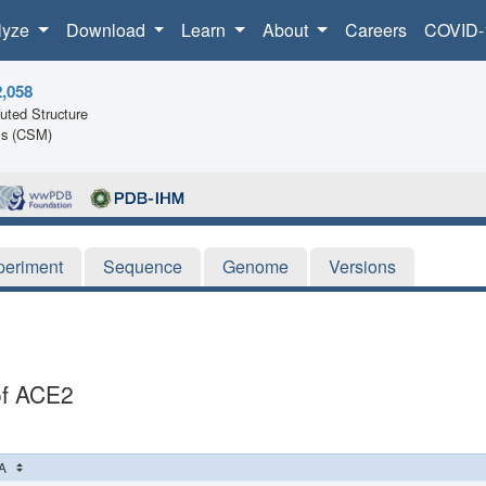
lyze
Download
Learn
About
Careers
COVID-
2,058
ted Structure
ls (CSM)
periment
Sequence
Genome
Versions
of ACE2