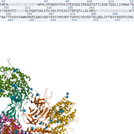
64
84
94
104
114
1
T​
​W​
​F​
​H​
​A​
​I​
​H​
​V​
​S​
​G​
​T​
​N​
​G​
​T​
​K​
​R​
​F​
​D​
​N​
​P​
​A​
​L​
​P​
​F​
​N​
​D​
​G​
​V​
​Y​
​F​
​A​
​S​
​T​
​E​
​K​
​S​
​N​
​I​
​I​
​R​
​G​
​W​
​I​
​F​
​G​
​T​
​T​
​L​
​D​
​S​
​K​
​T​
​Q​
​S​
​L​
​L​
​I​
​V​
​N​
​N​
​A​
​T​
​N​
205
215
225
235
245
I​
​Y​
​S​
​K​
​H​
​T​
​P​
​I​
​N​
​L​
​E​
​R​
​D​
​L​
​P​
​Q​
​G​
​F​
​S​
​A​
​L​
​E​
​P​
​L​
​V​
​D​
​L​
​P​
​I​
​G​
​I​
​N​
​I​
​T​
​R​
​F​
​Q​
​T​
​L​
​L​
​A​
​L​
​H​
​R​
​S​
​Y​
​L​
​T​
​P​
​V​
​D​
​S​
​S​
​S​
​G​
​W​
​T​
​A​
​G​
​A​
​A​
​A​
​Y​
345
355
365
375
385
395
F​
​N​
​A​
​T​
​T​
​F​
​A​
​S​
​V​
​Y​
​A​
​W​
​N​
​R​
​K​
​R​
​I​
​S​
​N​
​C​
​V​
​A​
​D​
​Y​
​S​
​V​
​I​
​Y​
​N​
​F​
​A​
​P​
​F​
​F​
​A​
​F​
​K​
​C​
​Y​
​G​
​V​
​S​
​P​
​T​
​K​
​L​
​N​
​D​
​L​
​C​
​F​
​T​
​N​
​V​
​Y​
​A​
​D​
​S​
​F​
​V​
​I​
​R​
​G​
485
495
505
515
525
535
N​
​G​
​V​
​A​
​G​
​S​
​N​
​C​
​Y​
​S​
​P​
​L​
​Q​
​S​
​Y​
​G​
​F​
​R​
​P​
​T​
​Y​
​G​
​V​
​G​
​H​
​Q​
​P​
​Y​
​R​
​V​
​V​
​V​
​L​
​S​
​F​
​E​
​L​
​L​
​H​
​A​
​P​
​A​
​T​
​V​
​C​
​G​
​P​
​K​
​K​
​S​
​T​
​N​
​L​
​V​
​K​
​N​
​K​
​C​
​V​
​N​
​F​
​N​
​F​
645
655
665
675
V​
​P​
​V​
​A​
​I​
​H​
​A​
​D​
​Q​
​L​
​T​
​P​
​T​
​W​
​R​
​V​
​Y​
​S​
​T​
​G​
​S​
​N​
​V​
​F​
​Q​
​T​
​R​
​A​
​G​
​C​
​L​
​I​
​G​
​A​
​E​
​Y​
​V​
​N​
​N​
​S​
​Y​
​E​
​C​
​D​
​I​
​P​
​I​
​G​
​A​
​G​
​I​
​C​
​A​
​S​
​Y​
​Q​
​T​
​Q​
​T​
​K​
​S​
​H​
​G​
765
775
785
795
805
815
F​
​C​
​T​
​Q​
​L​
​K​
​R​
​A​
​L​
​T​
​G​
​I​
​A​
​V​
​E​
​Q​
​D​
​K​
​N​
​T​
​Q​
​E​
​V​
​F​
​A​
​Q​
​V​
​K​
​Q​
​I​
​Y​
​K​
​T​
​P​
​P​
​I​
​K​
​Y​
​F​
​G​
​G​
​F​
​N​
​F​
​S​
​Q​
​I​
​L​
​P​
​D​
​P​
​S​
​K​
​P​
​S​
​K​
​R​
​S​
​P​
​I​
​E​
​D​
​L​
5
905
915
925
935
945
955
F​
​P​
​M​
​Q​
​M​
​A​
​Y​
​R​
​F​
​N​
​G​
​I​
​G​
​V​
​T​
​Q​
​N​
​V​
​L​
​Y​
​E​
​N​
​Q​
​K​
​L​
​I​
​A​
​N​
​Q​
​F​
​N​
​S​
​A​
​I​
​G​
​K​
​I​
​Q​
​D​
​S​
​L​
​S​
​S​
​T​
​P​
​S​
​A​
​L​
​G​
​K​
​L​
​Q​
​D​
​V​
​V​
​N​
​H​
​N​
​A​
​Q​
​A​
​L​
​N​
35
1045
1055
1065
1075
1085
1095
S​
​K​
​R​
​V​
​D​
​F​
​C​
​G​
​K​
​G​
​Y​
​H​
​L​
​M​
​S​
​F​
​P​
​Q​
​S​
​A​
​P​
​H​
​G​
​V​
​V​
​F​
​L​
​H​
​V​
​T​
​Y​
​V​
​P​
​A​
​Q​
​E​
​K​
​N​
​F​
​T​
​T​
​A​
​P​
​A​
​I​
​C​
​H​
​D​
​G​
​K​
​A​
​H​
​F​
​P​
​R​
​E​
​G​
​V​
​F​
​V​
​S​
​N​
​G​
V​
​V​
​N​
​I​
​Q​
​K​
​E​
​I​
​D​
​R​
​L​
​N​
​E​
​V​
​A​
​K​
​N​
​L​
​N​
​E​
​S​
​L​
​I​
​D​
​L​
​Q​
​E​
​L​
​G​
​K​
​Y​
​E​
​Q​
​G​
​S​
​G​
​Y​
​I​
​P​
​E​
​A​
​P​
​R​
​D​
​G​
​Q​
​A​
​Y​
​V​
​R​
​K​
​D​
​G​
​E​
​W​
​V​
​L​
​L​
​S​
​T​
​F​
​L​
​L​