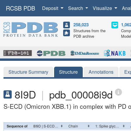
RCSB PDB
Deposit
Search
Visualize
Ana
258,023
1,06
Structures from the
Compu
PDB archive
Mode
Structure Summary
Structure
Annotations
Ex
8I9D
|
pdb_00008i9d
S-ECD (Omicron XBB.1) in complex with PD 
Sequence of