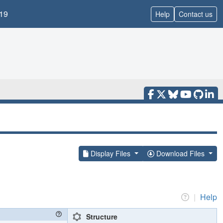
19
Help
Contact us
Display Files
Download Files
|
Help
Structure