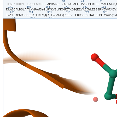
31
41
51
​T​
​L​
​S​
​E​
​K​
​I​
​H​
​H​
​P​
​I​
​T​
​E​
​Q​
​G​
​G​
​E​
​S​
​D​
​L​
​S​
​S​
​F​
​A​
​P​
​D​
​A​
​A​
​S​
​I​
​T​
​S​
​S​
​I​
​K​
​Y​
​H​
​A​
​E​
​F​
​T​
​P​
​V​
​F​
​S​
​P​
​E​
​R​
​F​
​E​
​L​
​P​
​K​
​A​
​F​
​F​
​A​
​T​
​A​
​Q​
​
141
151
161
171
181
191
R​
​L​
​A​
​S​
​C​
​F​
​L​
​D​
​S​
​L​
​A​
​T​
​L​
​N​
​Y​
​P​
​A​
​W​
​G​
​Y​
​G​
​L​
​R​
​Y​
​K​
​Y​
​G​
​L​
​F​
​K​
​Q​
​R​
​I​
​T​
​K​
​D​
​G​
​Q​
​E​
​E​
​V​
​A​
​E​
​D​
​W​
​L​
​E​
​I​
​G​
​S​
​P​
​W​
​E​
​V​
​V​
​R​
​N​
​D​
​V​
​
281
291
301
311
321
331
I​
​C​
​Y​
​I​
​L​
​Y​
​P​
​G​
​D​
​E​
​S​
​E​
​E​
​G​
​K​
​I​
​L​
​R​
​L​
​K​
​Q​
​Q​
​Y​
​T​
​L​
​C​
​S​
​A​
​S​
​L​
​Q​
​D​
​I​
​I​
​S​
​R​
​F​
​E​
​R​
​R​
​S​
​G​
​D​
​R​
​I​
​K​
​W​
​E​
​E​
​F​
​P​
​E​
​K​
​V​
​A​
​V​
​Q​
​M​
​N​
​
421
431
441
G​
​S​
​M​
​D​
​L​
​N​
​K​
​L​
​E​
​E​
​K​
​L​
​T​
​T​
​M​
​R​
​I​
​L​
​E​
​N​
​F​
​D​
​L​
​P​
​S​
​S​
​V​
​A​
​E​
​L​
​F​
​I​
​K​
​P​
​E​
​I​
​S​
​V​
​D​
​D​
​D​
​T​
​E​
​T​
​V​
​E​
​V​
​H​
​D​
​K​
​V​
​E​
​A​
​S​
​D​
​K​
​V​
​V​
​T​
​
561
571
581
591
601
611
Q​
​N​
​K​
​T​
​N​
​G​
​V​
​T​
​P​
​R​
​R​
​W​
​I​
​R​
​F​
​C​
​N​
​P​
​P​
​L​
​S​
​A​
​I​
​I​
​T​
​K​
​W​
​T​
​G​
​T​
​E​
​D​
​W​
​V​
​L​
​K​
​T​
​E​
​K​
​L​
​A​
​E​
​L​
​Q​
​K​
​F​
​A​
​D​
​N​
​E​
​D​
​L​
​Q​
​N​
​E​
​W​
​R​
​E​
​A​
​
701
711
721
731
741
751
V​
​Q​
​A​
​K​
​R​
​I​
​V​
​K​
​F​
​I​
​T​
​D​
​V​
​G​
​A​
​T​
​I​
​N​
​H​
​D​
​P​
​E​
​I​
​G​
​D​
​L​
​L​
​K​
​V​
​V​
​F​
​V​
​P​
​D​
​Y​
​N​
​V​
​S​
​V​
​A​
​E​
​L​
​L​
​I​
​P​
​A​
​S​
​D​
​L​
​S​
​E​
​H​
​I​
​S​
​T​
​A​
​G​
​M​
​E​
​
841
851
861
871
881
S​
​Y​
​N​
​Y​
​D​
​D​
​L​
​I​
​G​
​S​
​L​
​E​
​G​
​N​
​E​
​G​
​F​
​G​
​R​
​A​
​D​
​Y​
​F​
​L​
​V​
​G​
​K​
​D​
​F​
​P​
​S​
​Y​
​I​
​E​
​C​
​Q​
​E​
​K​
​V​
​D​
​E​
​A​
​Y​
​R​
​D​
​Q​
​K​
​R​
​W​
​T​
​T​
​M​
​S​
​I​
​L​
​N​
​T​
​A​
​G​
​