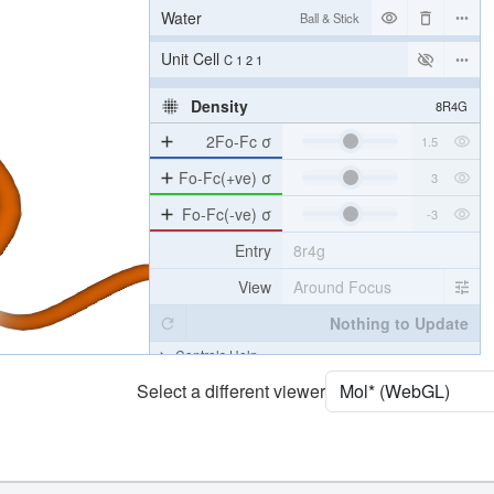
Water
Ball & Stick
Unit Cell
C 1 2 1
Density
8R4G
2Fo-Fc σ
Fo-Fc(+ve) σ
Fo-Fc(-ve) σ
Entry
8r4g
View
Around Focus
Nothing to Update
Controls Help
Select a different viewer
Quality Assessment
Assembly Symmetry
Export Models