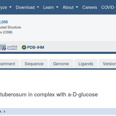
lyze
Download
Learn
About
Careers
COVID-
2,058
ted Structure
ls (CSM)
periment
Sequence
Genome
Ligands
Versio
 tuberosum in complex with a-D-glucose