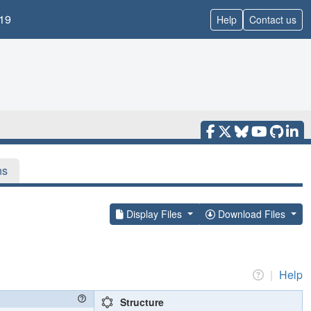
19
Help
Contact us
ns
Display Files
Download Files
|
Help
Structure