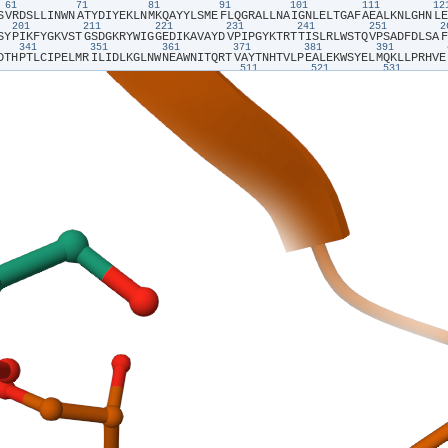
61
71
81
91
101
111
1
S​
​V​
​R​
​D​
​S​
​L​
​L​
​I​
​N​
​W​
​N​
​A​
​T​
​Y​
​D​
​I​
​Y​
​E​
​K​
​L​
​N​
​M​
​K​
​Q​
​A​
​Y​
​Y​
​L​
​S​
​M​
​E​
​F​
​L​
​Q​
​G​
​R​
​A​
​L​
​L​
​N​
​A​
​I​
​G​
​N​
​L​
​E​
​L​
​T​
​G​
​A​
​F​
​A​
​E​
​A​
​L​
​K​
​N​
​L​
​G​
​H​
​N​
​L​
​E​
201
211
221
231
241
251
S​
​Y​
​P​
​I​
​K​
​F​
​Y​
​G​
​K​
​V​
​S​
​T​
​G​
​S​
​D​
​G​
​K​
​R​
​Y​
​W​
​I​
​G​
​G​
​E​
​D​
​I​
​K​
​A​
​V​
​A​
​Y​
​D​
​V​
​P​
​I​
​P​
​G​
​Y​
​K​
​T​
​R​
​T​
​T​
​I​
​S​
​L​
​R​
​L​
​W​
​S​
​T​
​Q​
​V​
​P​
​S​
​A​
​D​
​F​
​D​
​L​
​S​
​A​
​F​
341
351
361
371
381
391
D​
​T​
​H​
​P​
​T​
​L​
​C​
​I​
​P​
​E​
​L​
​M​
​R​
​I​
​L​
​I​
​D​
​L​
​K​
​G​
​L​
​N​
​W​
​N​
​E​
​A​
​W​
​N​
​I​
​T​
​Q​
​R​
​T​
​V​
​A​
​Y​
​T​
​N​
​H​
​T​
​V​
​L​
​P​
​E​
​A​
​L​
​E​
​K​
​W​
​S​
​Y​
​E​
​L​
​M​
​Q​
​K​
​L​
​L​
​P​
​R​
​H​
​V​
​E​
511
521
531
N​
​D​
​E​
​D​
​D​
​T​
​G​
​K​
​K​
​T​
​S​
​V​
​K​
​I​
​E​
​A​
​A​
​A​
​E​
​K​
​D​
​I​
​D​
​K​
​K​
​T​
​P​
​V​
​S​
​P​
​E​
​P​
​A​
​V​
​I​
​P​
​P​
​K​
​K​
​V​
​R​
​M​
​A​
​N​
​L​
​C​
​V​
​V​
​G​
​G​
​H​
​A​
​V​
​N​
​G​
​V​
​A​
​E​
​I​
​H​
​S​
​E​
​I​
621
631
641
651
661
671
K​
​R​
​S​
​N​
​K​
​I​
​K​
​V​
​V​
​S​
​F​
​L​
​K​
​E​
​K​
​T​
​G​
​Y​
​S​
​V​
​V​
​P​
​D​
​A​
​M​
​F​
​D​
​I​
​Q​
​V​
​K​
​R​
​I​
​H​
​E​
​Y​
​K​
​R​
​Q​
​L​
​L​
​N​
​I​
​F​
​G​
​I​
​V​
​Y​
​R​
​Y​
​K​
​K​
​M​
​K​
​E​
​M​
​T​
​A​
​A​
​E​
​R​
​K​
​T​
761
771
781
791
801
811
A​
​S​
​G​
​T​
​S​
​N​
​M​
​LLP​
​F​
​A​
​M​
​N​
​G​
​C​
​I​
​Q​
​I​
​G​
​T​
​L​
​D​
​G​
​A​
​N​
​V​
​E​
​I​
​R​
​E​
​E​
​V​
​G​
​E​
​E​
​N​
​F​
​F​
​L​
​F​
​G​
​A​
​Q​
​A​
​H​
​E​
​I​
​A​
​G​
​L​
​R​
​K​
​E​
​R​
​A​
​D​
​G​
​K​
​F​
​V​
​P​
​
891
901
911
S​
​Y​
​K​
​F​
​S​
​S​
​D​
​R​
​T​
​I​
​H​
​E​
​Y​
​A​
​K​
​D​
​I​
​W​
​N​
​I​
​E​
​A​
​V​
​E​
​I​
​A​