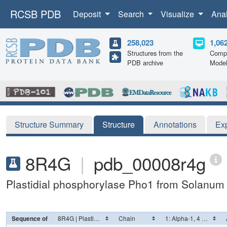
RCSB PDB
Deposit
Search
Visualize
Ana
258,023
1,06
Structures from the
Compu
PDB archive
Mode
Structure Summary
Structure
Annotations
Ex
8R4G
|
pdb_00008r4g
Plastidial phosphorylase Pho1 from Solanum
Sequence of