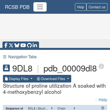
RCSB PDB
Help
Contact us
☰
Navigation Tabs
9DL8
|
pdb_00009dl8
Display Files
Download Files
Structure of proline utilization A soaked with
4-methoxybenzyl alcohol
|
Help
Sequence of