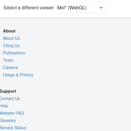
[Focus] Target
Ball & Stick
Select a different viewer
[Focus] Surroundings (5 Å)
2 reprs
Unit Cell
P 1 21 1
About
Density
About Us
9DL8
Citing Us
2Fo-Fc σ
Publications
Fo-Fc(+ve) σ
Team
Fo-Fc(-ve) σ
Careers
Usage & Privacy
Entry
9dl8
View
Around Focus
Support
Nothing to Update
Contact Us
Controls Help
Help
Website FAQ
Quality Assessment
Glossary
Assembly Symmetry
Service Status