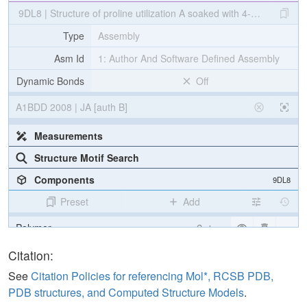
1179
1189
1199
1209
1219
1229
9DL8 | Structure of proline utilization A soaked with 4-methoxybenz
A​
​V​
​N​
​K​
​A​
​I​
​A​
​A​
​L​
​P​
​G​
​P​
​L​
​L​
​L​
​V​
​Q​
​A​
​A​
​S​
​S​
​G​
​E​
​I​
​A​
​R​
​N​
​P​
​D​
​A​
​Y​
​C​
​L​
​N​
​W​
​L​
​V​
​E​
​E​
​V​
​S​
​A​
​S​
​I​
​N​
​T​
​A​
​A​
​A​
​G​
​G​
​N​
​A​
​S​
​L​
​M​
A​
​I​
​G​
Type
Assembly
Asm Id
1: Author And Software Defined Assembly
Dynamic Bonds
Off
A1BDD 2008 | JA [auth B]
Measurements
Structure Motif Search
Components
9DL8
Preset
Add
Polymer
Cartoon
Ligand
Ball & Stick
Citation:
Water
Ball & Stick
See
Citation Policies for referencing Mol*, RCSB PDB,
PDB structures, and Computed Structure Models
.
Ion
Ball & Stick