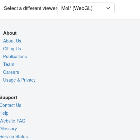
[Focus] Surroundings (5 Å)
2 reprs
Select a different viewer
Unit Cell
I 2 2 2
Density
9PLJ
About
2Fo-Fc σ
About Us
Citing Us
Fo-Fc(+ve) σ
Publications
Fo-Fc(-ve) σ
Team
Entry
9plj
Careers
Usage & Privacy
View
Around Focus
Nothing to Update
Support
Controls Help
Contact Us
Quality Assessment
Help
Website FAQ
Assembly Symmetry
Glossary
Export Models
Service Status