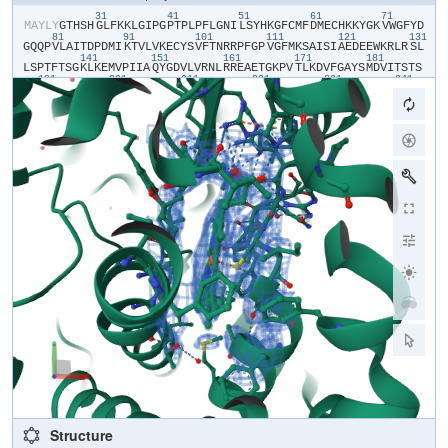
31
41
51
61
71
​M​
​A​
​Y​
​L​
​Y​
​G​
​T​
​H​
​S​
​H​
​G​
​L​
​F​
​K​
​K​
​L​
​G​
​I​
​P​
​G​
​P​
​T​
​P​
​L​
​P​
​F​
​L​
​G​
​N​
​I​
​L​
​S​
​Y​
​H​
​K​
​G​
​F​
​C​
​M​
​F​
​D​
​M​
​E​
​C​
​H​
​K​
​K​
​Y​
​G​
​K​
​V​
​W​
​G​
​F​
​Y​
​D​
81
91
101
111
121
131
G​
​Q​
​Q​
​P​
​V​
​L​
​A​
​I​
​T​
​D​
​P​
​D​
​M​
​I​
​K​
​T​
​V​
​L​
​V​
​K​
​E​
​C​
​Y​
​S​
​V​
​F​
​T​
​N​
​R​
​R​
​P​
​F​
​G​
​P​
​V​
​G​
​F​
​M​
​K​
​S​
​A​
​I​
​S​
​I​
​A​
​E​
​D​
​E​
​E​
​W​
​K​
​R​
​L​
​R​
​S​
​L​
141
151
161
171
181
L​
​S​
​P​
​T​
​F​
​T​
​S​
​G​
​K​
​L​
​K​
​E​
​M​
​V​
​P​
​I​
​I​
​A​
​Q​
​Y​
​G​
​D​
​V​
​L​
​V​
​R​
​N​
​L​
​R​
​R​
​E​
​A​
​E​
​T​
​G​
​K​
​P​
​V​
​T​
​L​
​K​
​D​
​V​
​F​
​G​
​A​
​Y​
​S​
​M​
​D​
​V​
​I​
​T​
​S​
​T​
​S​
191
201
211
221
231
241
F​
​G​
​V​
​N​
​I​
​D​
​S​
​L​
​N​
​N​
​P​
​Q​
​D​
​P​
​F​
​V​
​E​
​N​
​T​
​K​
​K​
​L​
​L​
​R​
​F​
​D​
​F​
​L​
​D​
​P​
​F​
​F​
​L​
​S​
​I​
​T​
​V​
​F​
​P​
​F​
​L​
​I​
​P​
​I​
​L​
​E​
​V​
​L​
​N​
​I​
​C​
​V​
​F​
​P​
​R​
​E​
251
261
271
281
291
30
V​
​T​
​N​
​F​
​L​
​R​
​K​
​S​
​V​
​K​
​R​
​M​
​K​
​E​
​S​
​R​
​L​
​E​
​D​
​T​
​Q​
​K​
​H​
​R​
​V​
​D​
​F​
​L​
​Q​
​L​
​M​
​I​
​D​
​S​
​Q​
​N​
​S​
​K​
​E​
​T​
​E​
​S​
​H​
​K​
​A​
​L​
​S​
​D​
​L​
​E​
​L​
​V​
​A​
​Q​
​S​
​I​
311
321
331
341
351
I​
​F​
​I​
​F​
​A​
​G​
​Y​
​E​
​T​
​T​
​S​
​S​
​V​
​L​
​S​
​F​
​I​
​M​
​Y​
​E​
​L​
​A​
​T​
​H​
​P​
​D​
​V​
​Q​
​Q​
​K​
​L​
​Q​
​E​
​E​
​I​
​D​
​A​
​V​
​L​
​P​
​N​
​K​
​A​
​P​
​P​
​T​
​Y​
​D​
​T​
​V​
​L​
​Q​
​M​
​E​
​Y​
​L​
361
371
381
391
401
411
D​
​M​
​V​
​V​
​N​
​E​
​T​
​L​
​R​
​L​
​F​
​P​
​I​
​A​
​M​
​R​
​L​
​E​
​R​
​V​
​C​
​K​
​K​
​D​
​V​
​E​
​I​
​N​
​G​
​M​
​F​
​I​
​P​
​K​
​G​
​V​
​V​
​V​
​M​
​I​
​P​
​S​
​Y​
​A​
​L​
​H​
​R​
​D​
​P​
​K​
​Y​
​W​
​T​
​E​
​P​
​E​
421
431
441
451
461
K​
​F​
​L​
​P​
​E​
​R​
​F​
​S​
​K​
​K​
​N​
​K​
​D​
​N​
​I​
​D​
​P​
​Y​
​I​
​Y​
​T​
​P​
​F​
​G​
​S​
​G​
​P​
​R​
​N​
​C​
​I​
​G​
​M​
​R​
​F​
​A​
​L​
​M​
​N​
​M​
​K​
​L​
​A​
​L​
​I​
​R​
​V​
​L​
​Q​
​N​
​F​
​S​
​F​
​K​
​P​
​C​
471
481
491
K​
​E​
​T​
​Q​
​I​
​P​
​L​
​K​
​L​
​S​
​L​
​G​
​G​
​L​
​L​
​Q​
​P​
​E​
​K​
​P​
​V​
​V​
​L​
​K​
​V​
​E​
​S​
​R​
​D​
​G​
​T​
​V​
​S​
​G​
​A​
​H​
​H​
​H​
​H​
Structure