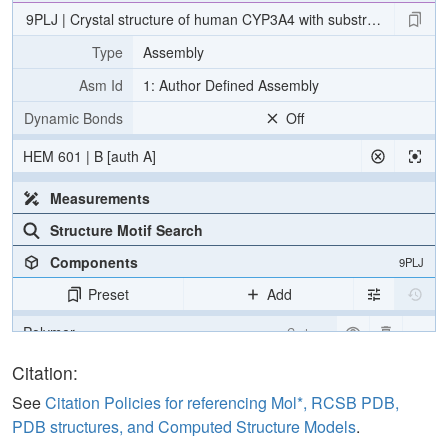
9PLJ | Crystal structure of human CYP3A4 with substrate THC
Type
Assembly
Asm Id
1: Author Defined Assembly
Dynamic Bonds
Off
HEM 601 | B [auth A]
Measurements
Structure Motif Search
Components
9PLJ
Preset
Add
Polymer
Cartoon
Ligand
Ball & Stick
Citation:
Water
Ball & Stick
See
Citation Policies for referencing Mol*, RCSB PDB,
PDB structures, and Computed Structure Models
.
[Focus] Target
Ball & Stick