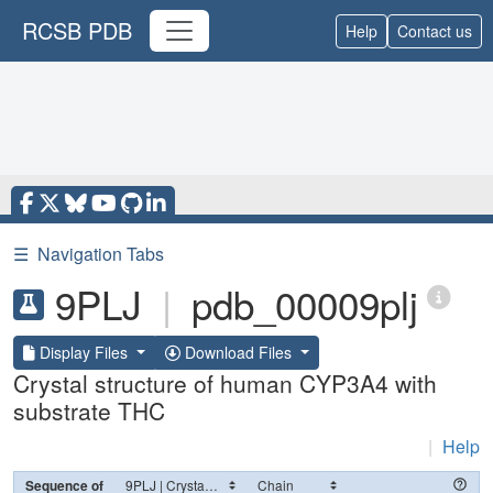
RCSB PDB
Help
Contact us
☰
Navigation Tabs
9PLJ
|
pdb_00009plj
Display Files
Download Files
Crystal structure of human CYP3A4 with
substrate THC
|
Help
Sequence of