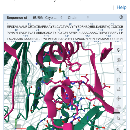
|
Help
Sequence of
1
11
21
31
41
51
​M​
​F​
​S​
​K​
​V​
​L​
​V​
​A​
​N​
​R​
​G​
​E​
​I​
​A​
​I​
​R​
​A​
​F​
​R​
​A​
​A​
​Y​
​E​
​L​
​G​
​V​
​G​
​T​
​V​
​A​
​V​
​Y​
​P​
​Y​
​E​
​D​
​R​
​N​
​S​
​Q​
​H​
​R​
​L​
​K​
​A​
​D​
​E​
​S​
​Y​
​Q​
​I​
​G​
​D​
​I​
​G​
​H​
61
71
81
91
101
111
P​
​V​
​H​
​A​
​Y​
​L​
​S​
​V​
​D​
​E​
​I​
​V​
​A​
​T​
​A​
​R​
​R​
​A​
​G​
​A​
​D​
​A​
​I​
​Y​
​P​
​G​
​Y​
​G​
​F​
​L​
​S​
​E​
​N​
​P​
​D​
​L​
​A​
​A​
​A​
​C​
​A​
​A​
​A​
​G​
​I​
​S​
​F​
​V​
​G​
​P​
​S​
​A​
​E​
​V​
​L​
​E​
121
131
141
151
161
L​
​A​
​G​
​N​
​K​
​S​
​R​
​A​
​I​
​A​
​A​
​A​
​R​
​E​
​A​
​G​
​L​
​P​
​V​
​L​
​M​
​S​
​S​
​A​
​P​
​S​
​A​
​S​
​V​
​D​
​E​
​L​
​L​
​S​
​V​
​A​
​A​
​G​
​M​
​P​
​F​
​P​
​L​
​F​
​V​
​K​
​A​
​V​
​A​
​G​
​G​
​G​
​G​
​R​
​G​
​M​
171
181
191
201
211
221
R​
​R​
​V​
​G​
​D​
​I​
​A​
​A​
​L​
​P​
​E​
​A​
​I​
​E​
​A​
​A​
​S​
​R​
​E​
​A​
​E​
​S​
​A​
​F​
​G​
​D​
​P​
​T​
​V​
​Y​
​L​
​E​
​Q​
​A​
​V​
​I​
​N​
​P​
​R​
​H​
​I​
​E​
​V​
​Q​
​I​
​L​
​A​
​D​
​N​
​L​
​G​
​D​
​V​
​I​
​H​
​L​
231
241
251
261
271
28
Y​
​E​
​R​
​D​
​C​
​S​
​V​
​Q​
​R​
​R​
​H​
​Q​
​K​
​V​
​I​
​E​
​L​
​A​
​P​
​A​
​P​
​H​
​L​
​D​
​A​
​E​
​L​
​R​
​Y​
​K​
​M​
​C​
​V​
​D​
​A​
​V​
​A​
​F​
​A​
​R​
​H​
​I​
​G​
​Y​
​S​
​C​
​A​
​G​
​T​
​V​
​E​
​F​
​L​
​L​
​D​
​E​
291
301
311
321
331
R​
​G​
​E​
​Y​
​V​
​F​
​I​
​E​
​M​
​N​
​P​
​R​
​V​
​Q​
​V​
​E​
​H​
​T​
​V​
​T​
​E​
​E​
​I​
​T​
​D​
​V​
​D​
​L​
​V​
​A​
​S​
​Q​
​L​
​R​
​I​
​A​
​A​
​G​
​E​
​T​
​L​
​E​
​Q​
​L​
​G​
​L​
​R​
​Q​
​E​
​D​
​I​
​A​
​P​
​H​
​G​
​A​
341
351
361
371
381
391
A​
​L​
​Q​
​C​
​R​
​I​
​T​
​T​
​E​
​D​
​P​
​A​
​N​
​G​
​F​
​R​
​P​
​D​
​T​
​G​
​R​
​I​
​S​
​A​
​L​
​R​
​T​
​A​
​G​
​G​
​A​
​G​
​V​
​R​
​L​
​D​
​G​
​S​
​T​
​N​
​L​
​G​
​A​
​E​
​I​
​S​
​P​
​Y​
​F​
​D​
​S​
​M​
​L​
​V​
​K​
​L​
401
411
421
431
441
T​
​C​
​R​
​G​
​R​
​D​
​L​
​P​
​T​
​A​
​V​
​S​
​R​
​A​
​R​
​R​
​A​
​I​
​A​
​E​
​F​
​R​
​I​
​R​
​G​
​V​
​S​
​T​
​N​
​I​
​P​
​F​
​L​
​Q​
​A​
​V​
​L​
​D​
​D​
​P​
​D​
​F​
​R​
​A​
​G​
​R​
​V​
​T​
​T​
​S​
​F​
​I​
​D​
​E​
​R​
​P​
451
461
471
481
491
501
Q​
​L​
​L​
​T​
​A​
​R​
​A​
​S​
​A​
​D​
​R​
​G​
​T​
​K​
​I​
​L​
​N​
​F​
​L​
​A​
​D​
​V​
​T​
​V​
​N​
​N​
​P​
​Y​
​G​
​S​
​R​
​P​
​S​
​T​
​I​
​Y​
​P​
​D​
​D​
​K​
​L​
​P​
​D​
​L​
​D​
​L​
​R​
​A​
​A​
​P​
​P​
​A​
​G​
​S​
​K​
​Q​
511
521
531
541
551
56
R​
​L​
​V​
​K​
​L​
​G​
​P​
​E​
​G​
​F​
​A​
​R​
​W​
​L​
​R​
​E​
​S​
​A​
​A​
​V​
​G​
​V​
​T​
​D​
​T​
​T​
​F​
​R​
​D​
​A​
​H​
​Q​
​S​
​L​
​L​
​A​
​T​
​R​
​V​
​R​
​T​
​S​
​G​
​L​
​S​
​R​
​V​
​A​
​P​
​Y​
​L​
​A​
​R​
​T​
​M​
​P​
571
581
591
601
611
Q​
​L​
​L​
​S​
​V​
​E​
​C​
​W​
​G​
​G​
​A​
​T​
​Y​
​D​
​V​
​A​
​L​
​R​
​F​
​L​
​K​
​E​
​D​
​P​
​W​
​E​
​R​
​L​
​A​
​T​
​L​
​R​
​A​
​A​
​M​
​P​
​N​
​I​
​C​
​L​
​Q​
​M​
​L​
​L​
​R​
​G​
​R​
​N​
​T​
​V​
​G​
​Y​
​T​
​P​
​Y​
​P​
621
631
641
651
661
671
E​
​I​
​V​
​T​
​S​
​A​
​F​
​V​
​Q​
​E​
​A​
​T​
​A​
​T​
​G​
​I​
​D​
​I​
​F​
​R​
​I​
​F​
​D​
​A​
​L​
​N​
​N​
​I​
​E​
​S​
​M​
​R​
​P​
​A​
​I​
​D​
​A​
​V​
​R​
​E​
​T​
​G​
​S​
​A​
​I​
​A​
​E​
​V​
​A​
​M​
​C​
​Y​
​T​
​G​
​D​
​L​
681
691
701
711
721
T​
​D​
​P​
​G​
​E​
​Q​
​L​
​Y​
​T​
​L​
​D​
​Y​
​Y​
​L​
​K​
​L​
​A​
​E​
​Q​
​I​
​V​
​D​
​A​
​G​
​A​
​H​
​V​
​L​
​A​
​I​
​K​
​D​
​M​
​A​
​G​
​L​
​L​
​R​
​P​
​P​
​A​
​A​
​Q​
​R​
​L​
​V​
​S​
​A​
​L​
​R​
​S​
​R​
​F​
​D​
​L​
​P​
731
741
751
761
771
781
V​
​H​
​L​
​H​
​T​
​H​
​D​
​T​
​P​
​G​
​G​
​Q​
​L​
​A​
​S​
​Y​
​V​
​A​
​A​
​W​
​H​
​A​
​G​
​A​
​D​
​A​
​V​
​D​
​G​
​A​
​A​
​A​
​P​
​L​
​A​
​G​
​T​
​T​
​S​
​Q​
​P​
​A​
​L​
​S​
​S​
​I​
​V​
​A​
​A​
​A​
​A​
​H​
​T​
​E​
​Y​
​D​
791
801
811
821
831
84
T​
​G​
​L​
​S​
​L​
​S​
​A​
​V​
​C​
​A​
​L​
​E​
​P​
​Y​
​W​
​E​
​A​
​L​
​R​
​K​
​V​
​Y​
​A​
​P​
​F​
​E​
​S​
​G​
​L​
​P​
​G​
​P​
​T​
​G​
​R​
​V​
​Y​
​H​
​H​
​E​
​I​
​P​
​G​
​G​
​Q​
​L​
​S​
​N​
​L​
​R​
​Q​
​Q​
​A​
​I​
​A​
​L​
851
861
871
881
891
G​
​L​
​G​
​D​
​R​
​F​
​E​
​E​
​I​
​E​
​E​
​A​
​Y​
​A​
​G​
​A​
​D​
​R​
​V​
​L​
​G​
​R​
​L​
​V​
​K​
​V​
​T​
​P​
​T​
​S​
​K​
​V​
​V​
​G​
​D​
​L​
​A​
​L​
​A​
​L​
​V​
​G​
​A​
​G​
​V​
​S​
​A​
​D​
​E​
​F​
​A​
​S​
​D​
​P​
​A​
​R​
901
911
921
931
941
951
F​
​G​
​I​
​P​
​E​
​S​
​V​
​L​
​G​
​F​
​L​
​R​
​G​
​E​
​L​
​G​
​D​
​P​
​P​
​G​
​G​
​W​
​P​
​E​
​P​
​L​
​R​
​T​
​A​
​A​
​L​
​A​
​G​
​R​
​G​
​A​
​A​
​R​
​P​
​T​
​A​
​Q​
​L​
​A​
​A​
​D​
​D​
​E​
​I​
​A​
​L​
​S​
​S​
​V​
​G​
​A​
961
971
981
991
1001