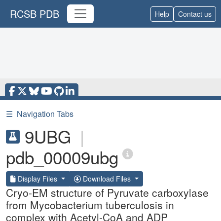
RCSB PDB
Help
Contact us
☰
Navigation Tabs
9UBG
|
pdb_00009ubg
Display Files
Download Files
Cryo-EM structure of Pyruvate carboxylase
from Mycobacterium tuberculosis in
complex with Acetyl-CoA and ADP