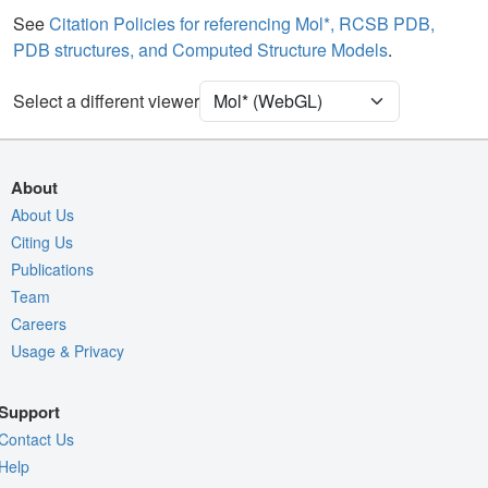
Water
Ball & Stick
See
Citation Policies for referencing Mol*, RCSB PDB,
PDB structures, and Computed Structure Models
.
Ion
Ball & Stick
[Focus] Target
Ball & Stick
Select a different viewer
[Focus] Surroundings (5 Å)
2 reprs
Density
9UBG
About
EM
About Us
Citing Us
Entry
emd-63875
Publications
View
Auto
Team
Nothing to Update
Careers
Usage & Privacy
Quality Assessment
Assembly Symmetry
Support
Export Models
Contact Us
Export Animation
Help