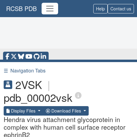
RCSB PDB
Help
Contact us
☰
Navigation Tabs
2VSK
|
pdb_00002vsk
Display Files
Download Files
Hendra virus attachment glycoprotein in
complex with human cell surface receptor
ephrinB2