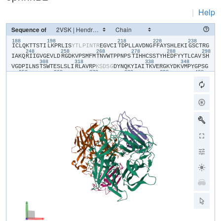
|
Help
Sequence of
188
198
218
228
238
​I​
​C​
​L​
​Q​
​K​
​T​
​T​
​S​
​T​
​I​
​L​
​K​
​P​
​R​
​L​
​I​
​S​
​Y​
​T​
​L​
​P​
​I​
​N​
​T​
​R​
​E​
​G​
​V​
​C​
​I​
​T​
​D​
​P​
​L​
​L​
​A​
​V​
​D​
​N​
​G​
​F​
​F​
​A​
​Y​
​S​
​H​
​L​
​E​
​K​
​I​
​G​
​S​
​C​
​T​
​R​
​G​
248
258
268
278
288
298
I​
​A​
​K​
​Q​
​R​
​I​
​I​
​G​
​V​
​G​
​E​
​V​
​L​
​D​
​R​
​G​
​D​
​K​
​V​
​P​
​S​
​M​
​F​
​M​
​T​
​N​
​V​
​W​
​T​
​P​
​P​
​N​
​P​
​S​
​T​
​I​
​H​
​H​
​C​
​S​
​S​
​T​
​Y​
​H​
​E​
​D​
​F​
​Y​
​Y​
​T​
​L​
​C​
​A​
​V​
​S​
​H​
308
318
338
348
V​
​G​
​D​
​P​
​I​
​L​
​N​
​S​
​T​
​S​
​W​
​T​
​E​
​S​
​L​
​S​
​L​
​I​
​R​
​L​
​A​
​V​
​R​
​P​
​K​
​S​
​D​
​S​
​G​
​D​
​Y​
​N​
​Q​
​K​
​Y​
​I​
​A​
​I​
​T​
​K​
​V​
​E​
​R​
​G​
​K​
​Y​
​D​
​K​
​V​
​M​
​P​
​Y​
​G​
​P​
​S​
​G​
358
368
378
388
398
408
I​
​K​
​Q​
​G​
​D​
​T​
​L​
​Y​
​F​
​P​
​A​
​V​
​G​
​F​
​L​
​P​
​R​
​T​
​E​
​F​
​Q​
​Y​
​N​
​D​
​S​
​N​
​C​
​P​
​I​
​I​
​H​
​C​
​K​
​Y​
​S​
​K​
​A​
​E​
​N​
​C​
​R​
​L​
​S​
​M​
​G​
​V​
​N​
​S​
​K​
​S​
​H​
​Y​
​I​
​L​
​R​
​S​
418
428
438
448
458
46
G​
​L​
​L​
​K​
​Y​
​N​
​L​
​S​
​L​
​G​
​G​
​D​
​I​
​I​
​L​
​Q​
​F​
​I​
​E​
​I​
​A​
​D​
​N​
​R​
​L​
​T​
​I​
​G​
​S​
​P​
​S​
​K​
​I​
​Y​
​N​
​S​
​L​
​G​
​Q​
​P​
​V​
​F​
​Y​
​Q​
​A​
​S​
​Y​
​S​
​W​
​D​
​T​
​M​
​I​
​K​
​L​
​G​
478
488
498
508
518
D​
​V​
​D​
​T​
​V​
​D​
​P​
​L​
​R​
​V​
​Q​
​W​
​R​
​N​
​N​
​S​
​V​
​I​
​S​
​R​
​P​
​G​
​Q​
​S​
​Q​
​C​
​P​
​R​
​F​
​N​
​V​
​C​
​P​
​E​
​V​
​C​
​W​
​E​
​G​
​T​
​Y​
​N​
​D​
​A​
​F​
​L​
​I​
​D​
​R​
​L​
​N​
​W​
​V​
​S​
​A​
​G​
528
538
548
558
568
578
V​
​Y​
​L​
​N​
​S​
​N​
​Q​
​T​
​A​
​E​
​N​
​P​
​V​
​F​
​A​
​V​
​F​
​K​
​D​
​N​
​E​
​I​
​L​
​Y​
​Q​
​V​
​P​
​L​
​A​
​E​
​D​
​D​
​T​
​N​
​A​
​Q​
​K​
​T​
​I​
​T​
​D​
​C​
​F​
​L​
​L​
​E​
​N​
​V​
​I​
​W​
​C​
​I​
​S​
​L​
​V​
​E​
588
598
I​
​Y​
​D​
​T​
​G​
​D​
​S​
​V​
​I​
​R​
​P​
​K​
​L​
​F​
​A​
​V​
​K​
​I​
​P​
​A​
​Q​
​C​
​S​
​E​