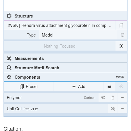
Structure
2VSK | Hendra virus attachment glycoprotein in complex with huma
Type
Model
Nothing Focused
Measurements
Structure Motif Search
Components
2VSK
Preset
Add
Polymer
Cartoon
Unit Cell
P 21 21 21
Density
Citation:
Quality Assessment