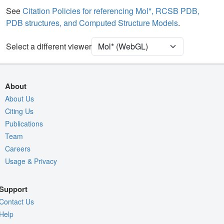
See
Citation Policies for referencing Mol*, RCSB PDB,
Assembly Symmetry
PDB structures, and Computed Structure Models
.
Export Models
Select a different viewer
Export Animation
Export Geometry
About
About Us
Citing Us
Publications
Team
Careers
Usage & Privacy
Support
Contact Us
Help