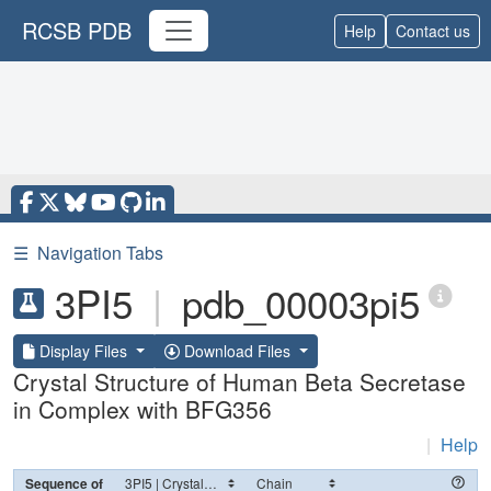
RCSB PDB
Help
Contact us
☰
Navigation Tabs
3PI5
|
pdb_00003pi5
Display Files
Download Files
Crystal Structure of Human Beta Secretase
in Complex with BFG356
|
Help
Sequence of