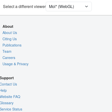
Select a different viewer
Density
3PI5
2Fo-Fc σ
Fo-Fc(+ve) σ
About
Fo-Fc(-ve) σ
About Us
Citing Us
Entry
3pi5
Publications
View
Around Focus
Team
Nothing to Update
Careers
Usage & Privacy
Controls Help
Quality Assessment
Support
Assembly Symmetry
Contact Us
Export Models
Help
Website FAQ
Export Animation
Glossary
Export Geometry
Service Status