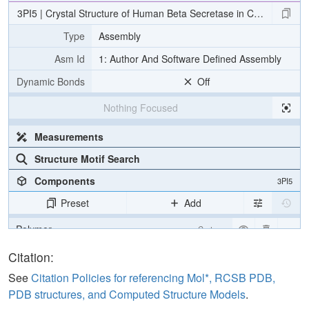
3PI5 | Crystal Structure of Human Beta Secretase in Complex wit
Type
Assembly
Asm Id
1: Author And Software Defined Assembly
Dynamic Bonds
Off
Nothing Focused
Measurements
Structure Motif Search
Components
3PI5
Preset
Add
Polymer
Cartoon
Ligand
Ball & Stick
Citation:
Water
Ball & Stick
See
Citation Policies for referencing Mol*, RCSB PDB,
PDB structures, and Computed Structure Models
.
Unit Cell
P 1 21 1