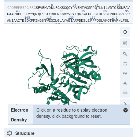
5
15
25
35
​G​
​P​
​D​
​E​
​E​
​P​
​E​
​E​
​P​
​G​
​R​
​R​
​G​
​S​
​F​
​V​
​E​
​M​
​V​
​D​
​N​
​L​
​R​
​G​
​K​
​S​
​G​
​Q​
​G​
​Y​
​Y​
​V​
​E​
​M​
​T​
​V​
​G​
​S​
​P​
​P​
​Q​
​T​
​L​
​N​
​I​
​L​
​V​
​D​
​T​
​G​
​S​
​S​
​N​
​F​
​A​
​V​
45
55
65
75
85
95
G​
​A​
​A​
​P​
​H​
​P​
​F​
​L​
​H​
​R​
​Y​
​Y​
​Q​
​R​
​Q​
​L​
​S​
​S​
​T​
​Y​
​R​
​D​
​L​
​R​
​K​
​G​
​V​
​Y​
​V​
​P​
​Y​
​T​
​Q​
​G​
​K​
​W​
​E​
​G​
​E​
​L​
​G​
​T​
​D​
​L​
​V​
​S​
​I​
​P​
​H​
​G​
​P​
​N​
​V​
​T​
​V​
​R​
105
115
125
135
145
A​
​N​
​I​
​A​
​A​
​I​
​T​
​E​
​S​
​D​
​K​
​F​
​F​
​I​
​N​
​G​
​S​
​N​
​W​
​E​
​G​
​I​
​L​
​G​
​L​
​A​
​Y​
​A​
​E​
​I​
​A​
​R​
​P​
​D​
​D​
​S​
​L​
​E​
​P​
​F​
​F​
​D​
​S​
​L​
​V​
​K​
​Q​
​T​
​H​
​V​
​P​
​N​
​L​
​F​
​S​
​L​
155
175
185
195
205
Q​
​L​
​C​
​G​
​A​
​G​
​F​
​P​
​L​
​N​
​Q​
​S​
​E​
​V​
​L​
​A​
​S​
​V​
​G​
​G​
​S​
​M​
​I​
​I​
​G​
​G​
​I​
​D​
​H​
​S​
​L​
​Y​
​T​
​G​
​S​
​L​
​W​
​Y​
​T​
​P​
​I​
​R​
​R​
​E​
​W​
​Y​
​Y​
​E​
​V​
​I​
​I​
​V​
​R​
​V​
​E​
​I​
215
225
235
245
255
26
N​
​G​
​Q​
​D​
​L​
​K​
​M​
​D​
​C​
​K​
​E​
​Y​
​N​
​Y​
​D​
​K​
​S​
​I​
​V​
​D​
​S​
​G​
​T​
​T​
​N​
​L​
​R​
​L​
​P​
​K​
​K​
​V​
​F​
​E​
​A​
​A​
​V​
​K​
​S​
​I​
​K​
​A​
​A​
​S​
​S​
​T​
​E​
​K​
​F​
​P​
​D​
​G​
​F​
​W​
​L​
​G​
275
285
295
305
315
E​
​Q​
​L​
​V​
​C​
​W​
​Q​
​A​
​G​
​T​
​T​
​P​
​W​
​N​
​I​
​F​
​P​
​V​
​I​
​S​
​L​
​Y​
​L​
​M​
​G​
​E​
​V​
​T​
​N​
​Q​
​S​
​F​
​R​
​I​
​T​
​I​
​L​
​P​
​Q​
​Q​
​Y​
​L​
​R​
​P​
​V​
​E​
​D​
​V​
​A​
​T​
​S​
​Q​
​D​
​D​
​C​
​Y​
325
335
345
355
365
375
K​
​F​
​A​
​I​
​S​
​Q​
​S​
​S​
​T​
​G​
​T​
​V​
​M​
​G​
​A​
​V​
​I​
​M​
​E​
​G​
​F​
​Y​
​V​
​V​
​F​
​D​
​R​
​A​
​R​
​K​
​R​
​I​
​G​
​F​
​A​
​V​
​S​
​A​
​C​
​H​
​V​
​H​
​D​
​E​
​F​
​R​
​T​
​A​
​A​
​V​
​E​
​G​
​P​
​F​
​V​
​T​
385
L​
​D​
​M​
​E​
​D​
​C​
​G​
​Y​
​N​
​I​
Electron
Click on a residue to display electron
density, click background to reset.
Density
Structure