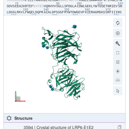
​H​
​H​
​H​
​H​
​H​
​H​
​H​
​H​
​A​
​P​
​L​
​L​
​L​
​Y​
​A​
​N​
​R​
​R​
​D​
​L​
​R​
​L​
​V​
​D​
​A​
​T​
​N​
​G​
​K​
​E​
​N​
​A​
​T​
​I​
​V​
​V​
​G​
​G​
​L​
​E​
​D​
​A​
​A​
​A​
​V​
​D​
​F​
​V​
​F​
​S​
​H​
​G​
​L​
​I​
​Y​
​W​
72
92
102
112
122
S​
​D​
​V​
​S​
​E​
​E​
​A​
​I​
​K​
​R​
​T​
​E​
​F​
​N​
​K​
​T​
​E​
​S​
​V​
​Q​
​N​
​V​
​V​
​V​
​S​
​G​
​L​
​L​
​S​
​P​
​D​
​G​
​L​
​A​
​C​
​D​
​W​
​L​
​G​
​E​
​K​
​L​
​Y​
​W​
​T​
​D​
​S​
​E​
​T​
​N​
​R​
​I​
​E​
​V​
​S​
​N​
132
142
152
162
172
L​
​D​
​G​
​S​
​L​
​R​
​K​
​V​
​L​
​F​
​W​
​Q​
​E​
​L​
​D​
​Q​
​P​
​R​
​A​
​I​
​A​
​L​
​D​
​P​
​S​
​S​
​G​
​F​
​M​
​Y​
​W​
​T​
​D​
​W​
​G​
​E​
​V​
​P​
​K​
​I​
​E​
​R​
​A​
​G​
​M​
​D​
​G​
​S​
​S​
​R​
​F​
​I​
​I​
​I​
​N​
​S​
182
192
202
212
232
E​
​I​
​Y​
​W​
​P​
​N​
​G​
​L​
​T​
​L​
​D​
​Y​
​E​
​E​
​Q​
​K​
​L​
​Y​
​W​
​A​
​D​
​A​
​K​
​L​
​N​
​F​
​I​
​H​
​K​
​S​
​N​
​L​
​D​
​G​
​T​
​N​
​R​
​Q​
​A​
​V​
​V​
​K​
​G​
​S​
​L​
​P​
​H​
​P​
​F​
​A​
​L​
​T​
​L​
​F​
​E​
​D​
242
252
262
272
282
29
I​
​L​
​Y​
​W​
​T​
​D​
​W​
​S​
​T​
​H​
​S​
​I​
​L​
​A​
​C​
​N​
​K​
​Y​
​T​
​G​
​E​
​G​
​L​
​R​
​E​
​I​
​H​
​S​
​D​
​I​
​F​
​S​
​P​
​M​
​D​
​I​
​H​
​A​
​F​
​S​
​Q​
​Q​
​R​
​Q​
​P​
​N​
​A​
​T​
​N​
​P​
​C​
​G​
​I​
​D​
​N​
​G​
302
312
322
332
342
G​
​C​
​S​
​H​
​L​
​C​
​L​
​M​
​S​
​P​
​V​
​K​
​P​
​F​
​Y​
​Q​
​C​
​A​
​C​
​P​
​T​
​G​
​V​
​K​
​L​
​L​
​E​
​N​
​G​
​K​
​T​
​C​
​K​
​D​
​G​
​A​
​T​
​E​
​L​
​L​
​L​
​L​
​A​
​R​
​R​
​T​
​D​
​L​
​R​
​R​
​I​
​S​
​L​
​D​
​T​
​P​
352
362
372
382
392
402
D​
​F​
​T​
​D​
​I​
​V​
​L​
​Q​
​L​
​E​
​D​
​I​
​R​
​H​
​A​
​I​
​A​
​I​
​D​
​Y​
​D​
​P​
​V​
​E​
​G​
​Y​
​I​
​Y​
​W​
​T​
​D​
​D​
​E​
​V​
​R​
​A​
​I​
​R​
​R​
​S​
​F​
​I​
​D​
​G​
​S​
​G​
​S​
​Q​
​F​
​V​
​V​
​T​
​A​
​Q​
​I​
​A​
412
422
432
442
452
H​
​P​
​D​
​G​
​I​
​A​
​V​
​D​
​W​
​V​
​A​
​R​
​N​
​L​
​Y​
​W​
​T​
​D​
​T​
​G​
​T​
​D​
​R​
​I​
​E​
​V​
​T​
​R​
​L​
​N​
​G​
​T​
​M​
​R​
​K​
​I​
​L​
​I​
​S​
​E​
​D​
​L​
​E​
​E​
​P​
​R​
​A​
​I​
​V​
​L​
​D​
​P​
​M​
​V​
​G​
​Y​
462
472
482
492
502
512
M​
​Y​
​W​
​T​
​D​
​W​
​G​
​E​
​I​
​P​
​K​
​I​
​E​
​R​
​A​
​A​
​L​
​D​
​G​
​S​
​D​
​R​
​V​
​V​
​L​
​V​
​N​
​T​
​S​
​L​
​G​
​W​
​P​
​N​
​G​
​L​
​A​
​L​
​D​
​Y​
​D​
​E​
​G​
​K​
​I​
​Y​
​W​
​G​
​D​
​A​
​K​
​T​
​D​
​K​
​I​
​E​
522
532
542
552
562
57
V​
​M​
​N​
​T​
​D​
​G​
​T​
​G​
​R​
​R​
​V​
​L​
​V​
​E​
​D​
​K​
​I​
​P​
​H​
​I​
​F​
​G​
​F​
​T​
​L​
​L​
​G​
​D​
​Y​
​V​
​Y​
​W​
​T​
​D​
​W​
​Q​
​R​
​R​
​S​
​I​
​E​
​R​
​V​
​H​
​K​
​R​
​S​
​A​
​E​
​R​
​E​
​V​
​I​
​I​
​D​
​Q​
582
592
602
612
622
L​
​P​
​D​
​L​
​M​
​G​
​L​
​K​
​A​
​T​
​N​
​V​
​H​
​R​
​V​
​I​
​G​
​S​
​N​
​P​
​C​
​A​
​E​
​E​
​N​
​G​
​G​
​C​
​S​
​H​
​L​
​C​
​L​
​Y​
​R​
​P​
​Q​
​G​
​L​
​R​
​C​
​A​
​C​
​P​
​I​
​G​
​F​
​E​
​L​
​I​
​S​
​D​
​M​
​K​
​T​
​C​
I​
​V​
​P​
Structure
3S94 | Crystal structure of LRP6-E1E2