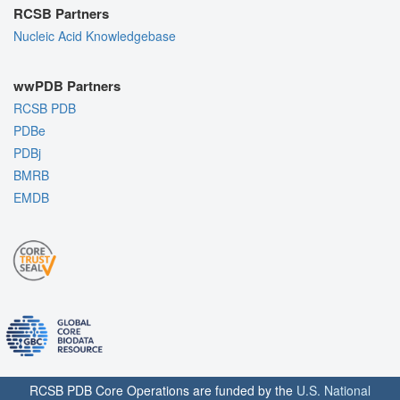
RCSB Partners
Nucleic Acid Knowledgebase
wwPDB Partners
RCSB PDB
PDBe
PDBj
BMRB
EMDB
RCSB PDB Core Operations are funded by the
U.S. National