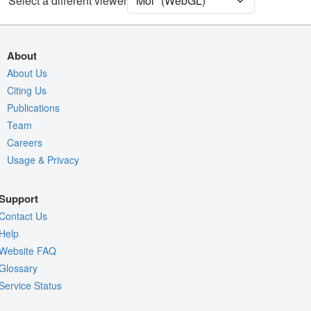
Select a different viewer
Quality Assessment
Assembly Symmetry
Export Models
About
Export Animation
About Us
Citing Us
Export Geometry
Publications
Team
Careers
Usage & Privacy
Support
Contact Us
Help
Website FAQ
Glossary
Service Status