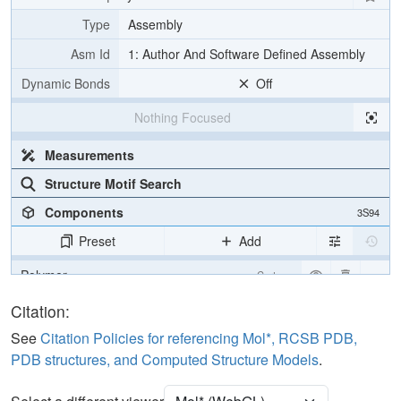
Type
Assembly
Asm Id
1: Author And Software Defined Assembly
Dynamic Bonds
Off
Nothing Focused
Measurements
Structure Motif Search
Components
3S94
Preset
Add
Polymer
Cartoon
Carbohydrate
2 reprs
Citation:
See
Citation Policies for referencing Mol*, RCSB PDB,
Unit Cell
P 1 21 1
PDB structures, and Computed Structure Models
.
Density