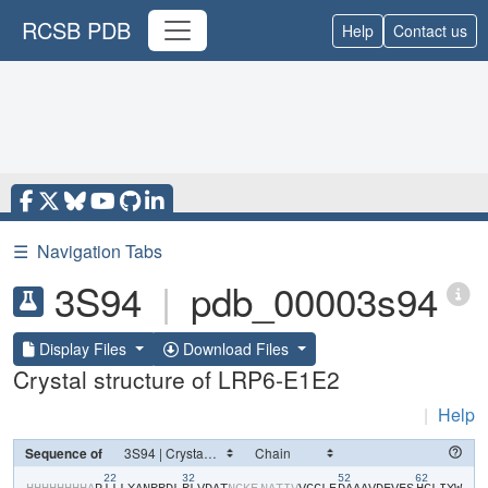
RCSB PDB
Help
Contact us
☰
Navigation Tabs
3S94
|
pdb_00003s94
Display Files
Download Files
Crystal structure of LRP6-E1E2
|
Help
Sequence of
22
32
52
62