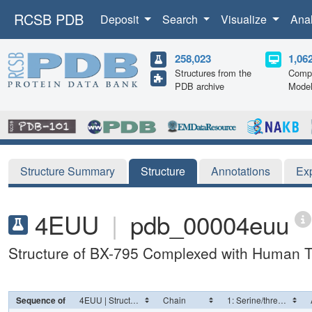
RCSB PDB
Deposit
Search
Visualize
Ana
258,023
1,06
Structures from the
Compu
PDB archive
Mode
Structure Summary
Structure
Annotations
Ex
4EUU
|
pdb_00004euu
Structure of BX-795 Complexed with Human 
Sequence of