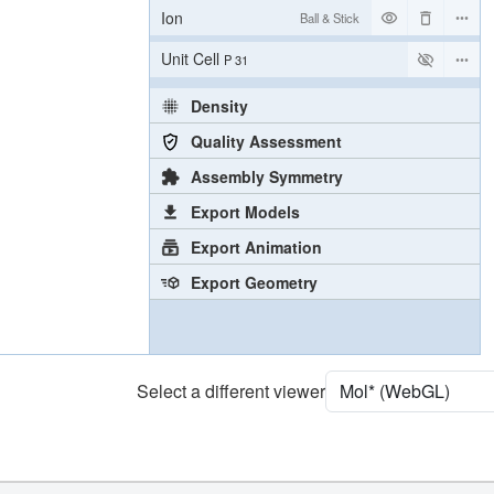
Ion
Ball & Stick
Unit Cell
P 31
Density
Quality Assessment
Assembly Symmetry
Export Models
Export Animation
Export Geometry
Select a different viewer