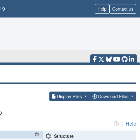
19
Help
Contact us
Display Files
Download Files
2
|
Help
Structure