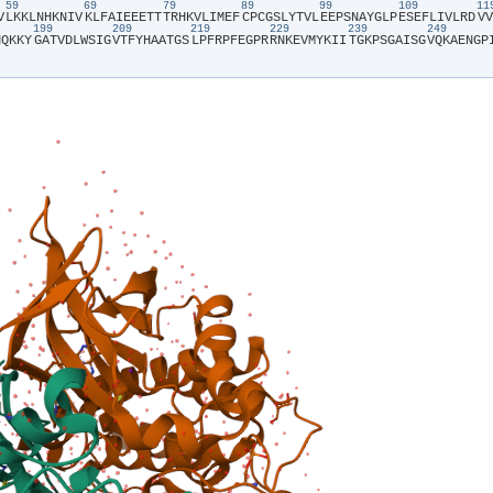
59
69
79
89
99
109
1
V​
​L​
​K​
​K​
​L​
​N​
​H​
​K​
​N​
​I​
​V​
​K​
​L​
​F​
​A​
​I​
​E​
​E​
​E​
​T​
​T​
​T​
​R​
​H​
​K​
​V​
​L​
​I​
​M​
​E​
​F​
​C​
​P​
​C​
​G​
​S​
​L​
​Y​
​T​
​V​
​L​
​E​
​E​
​P​
​S​
​N​
​A​
​Y​
​G​
​L​
​P​
​E​
​S​
​E​
​F​
​L​
​I​
​V​
​L​
​R​
​D​
​V​
​V​
199
209
219
229
239
249
​
​Q​
​K​
​K​
​Y​
​G​
​A​
​T​
​V​
​D​
​L​
​W​
​S​
​I​
​G​
​V​
​T​
​F​
​Y​
​H​
​A​
​A​
​T​
​G​
​S​
​L​
​P​
​F​
​R​
​P​
​F​
​E​
​G​
​P​
​R​
​R​
​N​
​K​
​E​
​V​
​M​
​Y​
​K​
​I​
​I​
​T​
​G​
​K​
​P​
​S​
​G​
​A​
​I​
​S​
​G​
​V​
​Q​
​K​
​A​
​E​
​N​
​G​
​P​
​