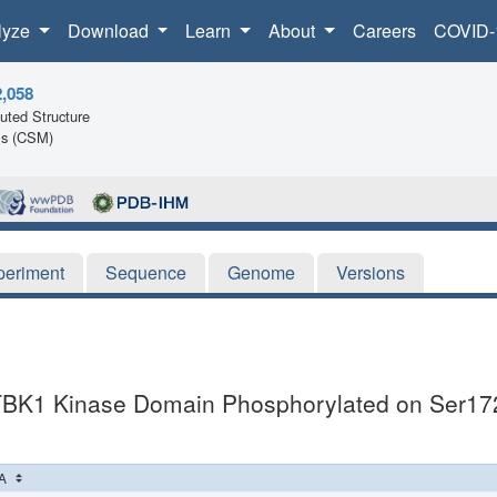
lyze
Download
Learn
About
Careers
COVID-
2,058
ted Structure
ls (CSM)
periment
Sequence
Genome
Versions
TBK1 Kinase Domain Phosphorylated on Ser17