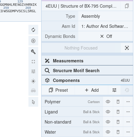
19
129
​G​
​G​
​M​
​N​
​H​
​L​
​R​
​E​
​N​
​G​
​I​
​V​
​H​
​R​
​N​
​I​
​K​
4EUU | Structure of BX-795 Complexed with 
259
269
I​
​D​
​W​
​S​
​G​
​D​
​M​
​P​
​V​
​S​
​C​
​S​
​L​
​S​
​R​
​G​
​L​
Type
Assembly
Asm Id
1: Author And Software Def
Dynamic Bonds
Off
Nothing Focused
Measurements
Structure Motif Search
Components
4EUU
Preset
Add
Polymer
Cartoon
Ligand
Ball & Stick
Non-standard
Ball & Stick
Water
Ball & Stick