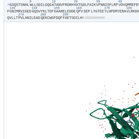
9
19
29
39
49
​M​
​G​
​S​
​Q​
​S​
​T​
​S​
​N​
​H​
​L​
​W​
​L​
​L​
​S​
​D​
​I​
​L​
​G​
​Q​
​G​
​A​
​T​
​A​
​N​
​V​
​F​
​R​
​G​
​R​
​H​
​K​
​K​
​T​
​G​
​D​
​L​
​F​
​A​
​I​
​K​
​V​
​F​
​N​
​N​
​I​
​S​
​F​
​L​
​R​
​P​
​V​
​D​
​V​
​Q​
​M​
​R​
​E​
​F​
​E​
​
139
149
159
169
179
189
P​
​G​
​N​
​I​
​M​
​R​
​V​
​I​
​G​
​E​
​D​
​G​
​Q​
​S​
​V​
​Y​
​K​
​L​
​T​
​D​
​F​
​G​
​A​
​A​
​R​
​E​
​L​
​E​
​D​
​D​
​E​
​Q​
​F​
​V​
​SEP​
​L​
​Y​
​G​
​T​
​E​
​E​
​Y​
​L​
​H​
​P​
​D​
​M​
​Y​
​E​
​R​
​A​
​V​
​L​
​R​
​K​
​D​
​H
279
289
299
Q​
​V​
​L​
​L​
​T​
​P​
​V​
​L​
​A​
​N​
​I​
​L​
​E​
​A​
​D​
​Q​
​E​
​K​
​C​
​W​
​G​
​F​
​D​
​Q​
​F​
​F​
​A​
​E​
​T​
​S​
​D​
​I​
​L​
​H​
​R​
​G​
​N​
​S​
​H​
​H​
​H​
​H​
​H​
​H​