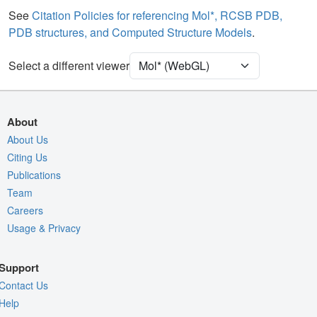
Water
Ball & Stick
See
Citation Policies for referencing Mol*, RCSB PDB,
PDB structures, and Computed Structure Models
.
Ion
Ball & Stick
[Focus] Target
Ball & Stick
Select a different viewer
[Focus] Surroundings (5 Å)
2 reprs
Unit Cell
P 41 21 2
About
Density
About Us
Citing Us
Quality Assessment
Publications
Assembly Symmetry
Team
Export Models
Careers
Usage & Privacy
Export Animation
Export Geometry
Support
Contact Us
Help