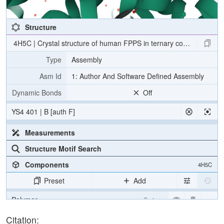
Structure
4H5C | Crystal structure of human FPPS in ternary complex with 
Type
Assembly
Asm Id
1: Author And Software Defined Assembly
Dynamic Bonds
Off
YS4 401 | B [auth F]
Measurements
Structure Motif Search
Components
4H5C
Preset
Add
Polymer
Cartoon
Ligand
Ball & Stick
Citation: