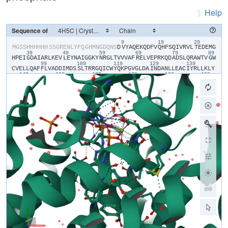
|
Help
Sequence of
9
19
29
​M​
​G​
​S​
​S​
​H​
​H​
​H​
​H​
​H​
​H​
​S​
​S​
​G​
​R​
​E​
​N​
​L​
​Y​
​F​
​Q​
​G​
​H​
​M​
​N​
​G​
​D​
​Q​
​N​
​S​
​D​
​V​
​Y​
​A​
​Q​
​E​
​K​
​Q​
​D​
​F​
​V​
​Q​
​H​
​F​
​S​
​Q​
​I​
​V​
​R​
​V​
​L​
​T​
​E​
​D​
​E​
​M​
​G​
39
49
59
69
79
89
H​
​P​
​E​
​I​
​G​
​D​
​A​
​I​
​A​
​R​
​L​
​K​
​E​
​V​
​L​
​E​
​Y​
​N​
​A​
​I​
​G​
​G​
​K​
​Y​
​N​
​R​
​G​
​L​
​T​
​V​
​V​
​V​
​A​
​F​
​R​
​E​
​L​
​V​
​E​
​P​
​R​
​K​
​Q​
​D​
​A​
​D​
​S​
​L​
​Q​
​R​
​A​
​W​
​T​
​V​
​G​
​W​
99
109
119
129
139
C​
​V​
​E​
​L​
​L​
​Q​
​A​
​F​
​F​
​L​
​V​
​A​
​D​
​D​
​I​
​M​
​D​
​S​
​S​
​L​
​T​
​R​
​R​
​G​
​Q​
​I​
​C​
​W​
​Y​
​Q​
​K​
​P​
​G​
​V​
​G​
​L​
​D​
​A​
​I​
​N​
​D​
​A​
​N​
​L​
​L​
​E​
​A​
​C​
​I​
​Y​
​R​
​L​
​L​
​K​
​L​
​Y​
149
159
169
179
189
199
C​
​R​
​E​
​Q​
​P​
​Y​
​Y​
​L​
​N​
​L​
​I​
​E​
​L​
​F​
​L​
​Q​
​S​
​S​
​Y​
​Q​
​T​
​E​
​I​
​G​
​Q​
​T​
​L​
​D​
​L​
​L​
​T​
​A​
​P​
​Q​
​G​
​N​
​V​
​D​
​L​
​V​
​R​
​F​
​T​
​E​
​K​
​R​
​Y​
​K​
​S​
​I​
​V​
​K​
​Y​
​K​
​T​
​A​
209
219
229
239
249
25
F​
​Y​
​S​
​F​
​Y​
​L​
​P​
​I​
​A​
​A​
​A​
​M​
​Y​
​M​
​A​
​G​
​I​
​D​
​G​
​E​
​K​
​E​
​H​
​A​
​N​
​A​
​K​
​K​
​I​
​L​
​L​
​E​
​M​
​G​
​E​
​F​
​F​
​Q​
​I​
​Q​
​D​
​D​
​Y​
​L​
​D​
​L​
​F​
​G​
​D​
​P​
​S​
​V​
​T​
​G​
​K​
​I​
269
279
289
299
309
G​
​T​
​D​
​I​
​Q​
​D​
​N​
​K​
​C​
​S​
​W​
​L​
​V​
​V​
​Q​
​C​
​L​
​Q​
​R​
​A​
​T​
​P​
​E​
​Q​
​Y​
​Q​
​I​
​L​
​K​
​E​
​N​
​Y​
​G​
​Q​
​K​
​E​
​A​
​E​
​K​
​V​
​A​
​R​
​V​
​K​
​A​
​L​
​Y​
​E​
​E​
​L​
​D​
​L​
​P​
​A​
​V​
​F​
319
329
339
349
L​
​Q​
​Y​
​E​
​E​
​D​
​S​
​Y​
​S​
​H​
​I​
​M​
​A​
​L​
​I​
​E​
​Q​
​Y​
​A​
​A​
​P​
​L​
​P​
​P​
​A​
​V​
​F​
​L​
​G​
​L​
​A​
​R​
​K​
​I​
​Y​
​K​
​R​
​R​
​K​