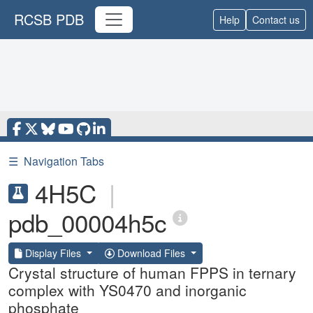
RCSB PDB
Help
Contact us
☰
Navigation Tabs
4H5C
|
pdb_00004h5c
Display Files
Download Files
Crystal structure of human FPPS in ternary
complex with YS0470 and inorganic
phosphate