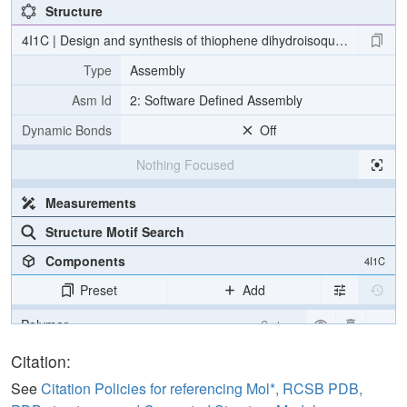
Structure
4I1C | Design and synthesis of thiophene dihydroisoquinolins as no
Type
Assembly
Asm Id
2: Software Defined Assembly
Dynamic Bonds
Off
Nothing Focused
Measurements
Structure Motif Search
Components
4I1C
Preset
Add
Polymer
Cartoon
Ligand
Ball & Stick
Citation:
Water
Ball & Stick
See
Citation Policies for referencing Mol*, RCSB PDB,