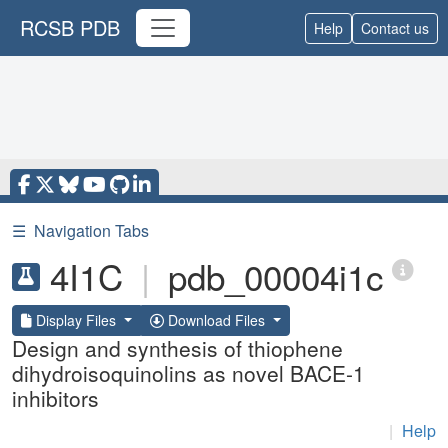
RCSB PDB
Help
Contact us
☰
Navigation Tabs
4I1C
|
pdb_00004i1c
Display Files
Download Files
Design and synthesis of thiophene
dihydroisoquinolins as novel BACE-1
inhibitors
|
Help