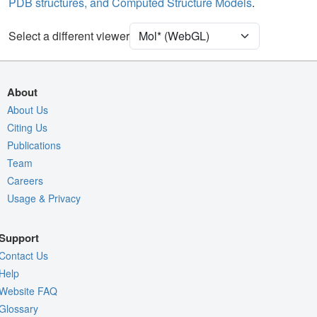
PDB structures, and Computed Structure Models
.
Ion
Ball & Stick
Unit Cell
C 2 2 21
Select a different viewer
Density
Quality Assessment
About
Assembly Symmetry
About Us
Citing Us
Export Models
Publications
Export Animation
Team
Export Geometry
Careers
Usage & Privacy
Support
Contact Us
Help
Website FAQ
Glossary