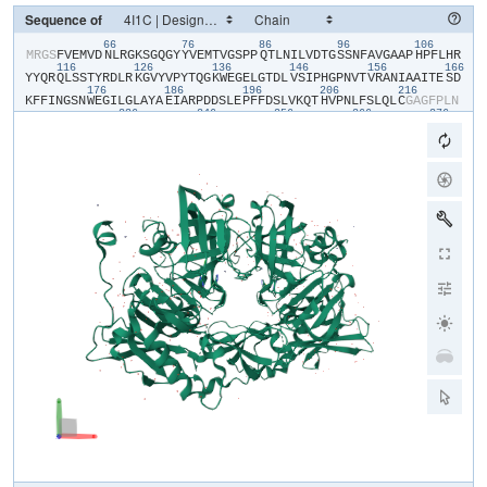
Sequence of
66
76
86
96
106
​M​
​R​
​G​
​S​
​F​
​V​
​E​
​M​
​V​
​D​
​N​
​L​
​R​
​G​
​K​
​S​
​G​
​Q​
​G​
​Y​
​Y​
​V​
​E​
​M​
​T​
​V​
​G​
​S​
​P​
​P​
​Q​
​T​
​L​
​N​
​I​
​L​
​V​
​D​
​T​
​G​
​S​
​S​
​N​
​F​
​A​
​V​
​G​
​A​
​A​
​P​
​H​
​P​
​F​
​L​
​H​
​R​
116
126
136
146
156
166
Y​
​Y​
​Q​
​R​
​Q​
​L​
​S​
​S​
​T​
​Y​
​R​
​D​
​L​
​R​
​K​
​G​
​V​
​Y​
​V​
​P​
​Y​
​T​
​Q​
​G​
​K​
​W​
​E​
​G​
​E​
​L​
​G​
​T​
​D​
​L​
​V​
​S​
​I​
​P​
​H​
​G​
​P​
​N​
​V​
​T​
​V​
​R​
​A​
​N​
​I​
​A​
​A​
​I​
​T​
​E​
​S​
​D​
176
186
196
206
216
K​
​F​
​F​
​I​
​N​
​G​
​S​
​N​
​W​
​E​
​G​
​I​
​L​
​G​
​L​
​A​
​Y​
​A​
​E​
​I​
​A​
​R​
​P​
​D​
​D​
​S​
​L​
​E​
​P​
​F​
​F​
​D​
​S​
​L​
​V​
​K​
​Q​
​T​
​H​
​V​
​P​
​N​
​L​
​F​
​S​
​L​
​Q​
​L​
​C​
​G​
​A​
​G​
​F​
​P​
​L​
​N​
236
246
256
266
276
Q​
​S​
​E​
​V​
​L​
​A​
​S​
​V​
​G​
​G​
​S​
​M​
​I​
​I​
​G​
​G​
​I​
​D​
​H​
​S​
​L​
​Y​
​T​
​G​
​S​
​L​
​W​
​Y​
​T​
​P​
​I​
​R​
​R​
​E​
​W​
​Y​
​Y​
​E​
​V​
​I​
​I​
​V​
​R​
​V​
​E​
​I​
​N​
​G​
​Q​
​D​
​L​
​K​
​M​
​D​
​C​
​K​
286
296
306
316
326
33
E​
​Y​
​N​
​Y​
​D​
​K​
​S​
​I​
​V​
​D​
​S​
​G​
​T​
​T​
​N​
​L​
​R​
​L​
​P​
​K​
​K​
​V​
​F​
​E​
​A​
​A​
​V​
​K​
​S​
​I​
​K​
​A​
​A​
​S​
​S​
​T​
​E​
​K​
​F​
​P​
​D​
​G​
​F​
​W​
​L​
​G​
​E​
​Q​
​L​
​V​
​C​
​W​
​Q​
​A​
​G​
​T​
346
356
366
376
386
T​
​P​
​W​
​N​
​I​
​F​
​P​
​V​
​I​
​S​
​L​
​Y​
​L​
​M​
​G​
​E​
​V​
​T​
​N​
​Q​
​S​
​F​
​R​
​I​
​T​
​I​
​L​
​P​
​Q​
​Q​
​Y​
​L​
​R​
​P​
​V​
​E​
​D​
​V​
​A​
​T​
​S​
​Q​
​D​
​D​
​C​
​Y​
​K​
​F​
​A​
​I​
​S​
​Q​
​S​
​S​
​T​
​G​
396
406
416
436
446
T​
​V​
​M​
​G​
​A​
​V​
​I​
​M​
​E​
​G​
​F​
​Y​
​V​
​V​
​F​
​D​
​R​
​A​
​R​
​K​
​R​
​I​
​G​
​F​
​A​
​V​
​S​
​A​
​C​
​H​
​V​
​H​
​D​
​E​
​F​
​R​
​T​
​A​
​A​
​V​
​E​
​G​
​P​
​F​
​V​
​T​
​L​
​D​
​M​
​E​
​D​
​C​
​G​
​Y​
​N​
​I​
456
P​
​Q​
​T​
​D​
​E​
​S​
​R​
​S​
​H​
​H​
​H​
​H​
​H​
​H​