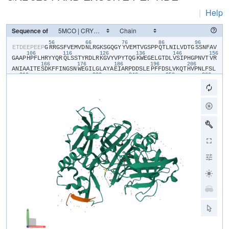
|
Help
Sequence of
56
66
76
86
96
​E​
​T​
​D​
​E​
​E​
​P​
​E​
​E​
​P​
​G​
​R​
​R​
​G​
​S​
​F​
​V​
​E​
​M​
​V​
​D​
​N​
​L​
​R​
​G​
​K​
​S​
​G​
​Q​
​G​
​Y​
​Y​
​V​
​E​
​M​
​T​
​V​
​G​
​S​
​P​
​P​
​Q​
​T​
​L​
​N​
​I​
​L​
​V​
​D​
​T​
​G​
​S​
​S​
​N​
​F​
​A​
​V​
106
116
126
136
146
156
G​
​A​
​A​
​P​
​H​
​P​
​F​
​L​
​H​
​R​
​Y​
​Y​
​Q​
​R​
​Q​
​L​
​S​
​S​
​T​
​Y​
​R​
​D​
​L​
​R​
​K​
​G​
​V​
​Y​
​V​
​P​
​Y​
​T​
​Q​
​G​
​K​
​W​
​E​
​G​
​E​
​L​
​G​
​T​
​D​
​L​
​V​
​S​
​I​
​P​
​H​
​G​
​P​
​N​
​V​
​T​
​V​
​R​
166
176
186
196
206
A​
​N​
​I​
​A​
​A​
​I​
​T​
​E​
​S​
​D​
​K​
​F​
​F​
​I​
​N​
​G​
​S​
​N​
​W​
​E​
​G​
​I​
​L​
​G​
​L​
​A​
​Y​
​A​
​E​
​I​
​A​
​R​
​P​
​D​
​D​
​S​
​L​
​E​
​P​
​F​
​F​
​D​
​S​
​L​
​V​
​K​
​Q​
​T​
​H​
​V​
​P​
​N​
​L​
​F​
​S​
​L​
216
236
246
256
266
Q​
​L​
​C​
​G​
​A​
​G​
​F​
​P​
​L​
​N​
​Q​
​S​
​E​
​V​
​L​
​A​
​S​
​V​
​G​
​G​
​S​
​M​
​I​
​I​
​G​
​G​
​I​
​D​
​H​
​S​
​L​
​Y​
​T​
​G​
​S​
​L​
​W​
​Y​
​T​
​P​
​I​
​R​
​R​
​E​
​W​
​Y​
​Y​
​E​
​V​
​I​
​I​
​V​
​R​
​V​
​E​
​I​
276
286
296
306
316
32
N​
​G​
​Q​
​D​
​L​
​K​
​M​
​D​
​C​
​K​
​E​
​Y​
​N​
​Y​
​D​
​K​
​S​
​I​
​V​
​D​
​S​
​G​
​T​
​T​
​N​
​L​
​R​
​L​
​P​
​K​
​K​
​V​
​F​
​E​
​A​
​A​
​V​
​A​
​S​
​I​
​K​
​A​
​A​
​S​
​S​
​T​
​E​
​K​
​F​
​P​
​D​
​G​
​F​
​W​
​L​
​G​
336
346
356
366
376
E​
​Q​
​L​
​V​
​C​
​W​
​Q​
​A​
​G​
​T​
​T​
​P​
​W​
​N​
​I​
​F​
​P​
​V​
​I​
​S​
​L​
​Y​
​L​
​M​
​G​
​E​
​V​
​T​
​N​
​Q​
​S​
​F​
​R​
​I​
​T​
​I​
​L​
​P​
​Q​
​Q​
​Y​
​L​
​R​
​P​
​V​
​E​
​D​
​V​
​A​
​T​
​S​
​Q​
​D​
​D​
​C​
​Y​
386
396
406
416
426
436
K​
​F​
​A​
​I​
​S​
​Q​
​S​
​S​
​T​
​G​
​T​
​V​
​M​
​G​
​A​
​V​
​I​
​M​
​E​
​G​
​F​
​Y​
​V​
​V​
​F​
​D​
​R​
​A​
​R​
​K​
​R​
​I​
​G​
​F​
​A​
​V​
​S​
​A​
​C​
​H​
​V​
​H​
​D​
​E​
​F​
​R​
​T​
​A​
​A​
​V​
​E​
​G​
​P​
​F​
​V​
​T​
446
L​
​D​
​M​
​E​
​D​
​C​
​G​
​Y​
​N​
​I​
​P​
​Q​
​T​
​D​
​E​
​S​
​T​