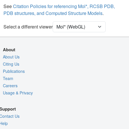
Water
Ball & Stick
See
Citation Policies for referencing Mol*, RCSB PDB,
PDB structures, and Computed Structure Models
.
Unit Cell
P 32 2 1
Select a different viewer
Density
Quality Assessment
Assembly Symmetry
About
Export Models
About Us
Citing Us
Export Animation
Publications
Export Geometry
Team
Careers
Usage & Privacy
Support
Contact Us
Help