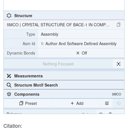
Structure
5MCO | CRYSTAL STRUCTURE OF BACE-1 IN COMPLEX WITH AC
Type
Assembly
Asm Id
1: Author And Software Defined Assembly
Dynamic Bonds
Off
Nothing Focused
Measurements
Structure Motif Search
Components
5MCO
Preset
Add
Polymer
Cartoon
Ligand
Ball & Stick
Citation: