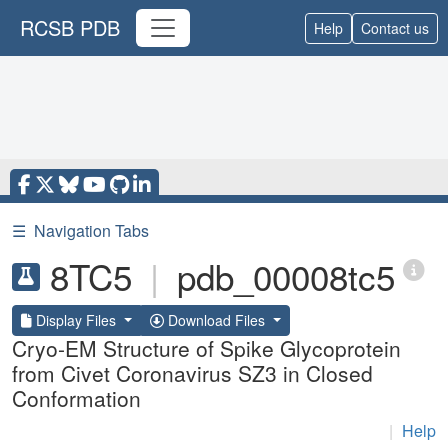
RCSB PDB
Help
Contact us
☰
Navigation Tabs
8TC5
|
pdb_00008tc5
Display Files
Download Files
Cryo-EM Structure of Spike Glycoprotein
from Civet Coronavirus SZ3 in Closed
Conformation
|
Help