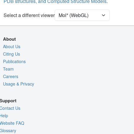
PDB structures, and Computed Structure Models
.
Water
Ball & Stick
Select a different viewer
Density
Quality Assessment
Assembly Symmetry
About
Export Models
About Us
Export Animation
Citing Us
Publications
Export Geometry
Team
Careers
Usage & Privacy
Support
Contact Us
Help
Website FAQ
Glossary