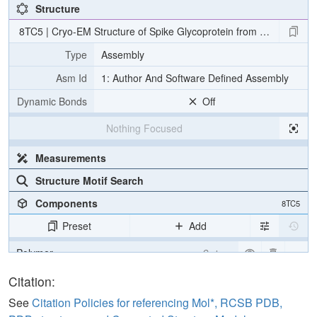
N​
​G​
​T​
​S​
​W​
​F​
​I​
​T​
​Q​
​R​
​N​
​F​
​F​
​S​
​P​
​Q​
​I​
​I​
​T​
​T​
​D​
​N​
​T​
​F​
​V​
​S​
​G​
​N​
​C​
​D​
​V​
​V​
​I​
​G​
​I​
​I​
​N​
​N​
​T​
​V​
​Y​
​D​
Structure
8TC5 | Cryo-EM Structure of Spike Glycoprotein from Civet Coron
Type
Assembly
Asm Id
1: Author And Software Defined Assembly
Dynamic Bonds
Off
Nothing Focused
Measurements
Structure Motif Search
Components
8TC5
Preset
Add
Polymer
Cartoon
Ligand
Ball & Stick
Citation:
Carbohydrate
2 reprs
See
Citation Policies for referencing Mol*, RCSB PDB,