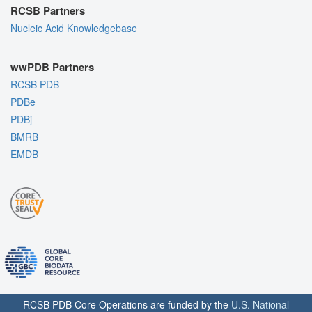
RCSB Partners
Nucleic Acid Knowledgebase
wwPDB Partners
RCSB PDB
PDBe
PDBj
BMRB
EMDB
RCSB PDB Core Operations are funded by the
U.S. National