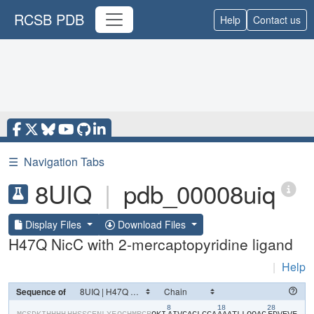
RCSB PDB
Help
Contact us
☰
Navigation Tabs
8UIQ
|
pdb_00008uiq
Display Files
Download Files
H47Q NicC with 2-mercaptopyridine ligand
|
Help
Sequence of
8
18
28