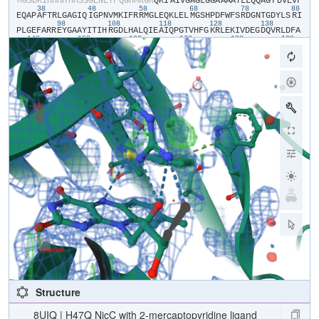
​M​
​G​
​S​
​D​
​K​
​I​
​H​
​H​
​H​
​H​
​H​
​H​
​S​
​S​
​G​
​E​
​N​
​L​
​Y​
​F​
​Q​
​G​
​H​
​M​
​R​
​G​
​R​
​Q​
​K​
​I​
​A​
​I​
​V​
​G​
​A​
​G​
​L​
​G​
​G​
​A​
​A​
​A​
​A​
​T​
​L​
​L​
​Q​
​Q​
​A​
​G​
​F​
​D​
​V​
​E​
​V​
​F​
38
48
58
68
78
88
E​
​Q​
​A​
​P​
​A​
​F​
​T​
​R​
​L​
​G​
​A​
​G​
​I​
​Q​
​I​
​G​
​P​
​N​
​V​
​M​
​K​
​I​
​F​
​R​
​R​
​M​
​G​
​L​
​E​
​Q​
​K​
​L​
​E​
​L​
​M​
​G​
​S​
​H​
​P​
​D​
​F​
​W​
​F​
​S​
​R​
​D​
​G​
​N​
​T​
​G​
​D​
​Y​
​L​
​S​
​R​
​I​
98
108
118
128
138
P​
​L​
​G​
​E​
​F​
​A​
​R​
​R​
​E​
​Y​
​G​
​A​
​A​
​Y​
​I​
​T​
​I​
​H​
​R​
​G​
​D​
​L​
​H​
​A​
​L​
​Q​
​I​
​E​
​A​
​I​
​Q​
​P​
​G​
​T​
​V​
​H​
​F​
​G​
​K​
​R​
​L​
​E​
​K​
​I​
​V​
​D​
​E​
​G​
​D​
​Q​
​V​
​R​
​L​
​D​
​F​
​A​
148
158
168
178
188
198
D​
​G​
​T​
​H​
​T​
​V​
​A​
​D​
​I​
​V​
​I​
​G​
​A​
​D​
​G​
​I​
​H​
​S​
​K​
​I​
​R​
​E​
​E​
​L​
​L​
​G​
​A​
​E​
​A​
​P​
​I​
​Y​
​S​
​G​
​W​
​V​
​A​
​H​
​R​
​A​
​L​
​I​
​R​
​G​
​V​
​N​
​L​
​A​
​Q​
​H​
​A​
​D​
​V​
​F​
​E​
​P​
208
218
228
238
248
25
C​
​V​
​K​
​W​
​W​
​S​
​E​
​D​
​R​
​H​
​M​
​M​
​V​
​Y​
​Y​
​T​
​T​
​G​
​K​
​R​
​D​
​E​
​Y​
​Y​
​F​
​V​
​T​
​G​
​V​
​P​
​H​
​E​
​A​
​W​
​D​
​F​
​Q​
​G​
​A​
​F​
​V​
​D​
​S​
​S​
​Q​
​E​
​E​
​M​
​R​
​A​
​A​
​F​
​E​
​G​
​Y​
​H​
268
278
288
298
308
P​
​T​
​V​
​Q​
​K​
​L​
​I​
​D​
​A​
​T​
​E​
​S​
​I​
​T​
​K​
​W​
​P​
​L​
​R​
​N​
​R​
​N​
​P​
​L​
​P​
​L​
​W​
​S​
​R​
​G​
​R​
​L​
​V​
​L​
​L​
​G​
​D​
​A​
​C​
​H​
​P​
​M​
​K​
​P​
​H​
​M​
​A​
​Q​
​G​
​A​
​C​
​M​
​A​
​I​
​E​
​D​
318
328
338
348
358
368
A​
​A​
​M​
​L​
​T​
​R​
​C​
​L​
​Q​
​E​
​T​
​G​
​L​
​S​
​D​
​H​
​R​
​T​
​A​
​F​
​A​
​L​
​Y​
​E​
​A​
​N​
​R​
​K​
​E​
​R​
​A​
​S​
​Q​
​V​
​Q​
​S​
​V​
​S​
​N​
​A​
​N​
​T​
​W​
​L​
​Y​
​S​
​Q​
​E​
​D​
​P​
​A​
​W​
​V​
​Y​
​G​
​Y​
D​
​L​
​Y​
​G​
​Q​
​Q​
​L​
​E​
​S​
​G​
​E​
​A​
​A​
Structure
8UIQ | H47Q NicC with 2-mercaptopyridine ligand