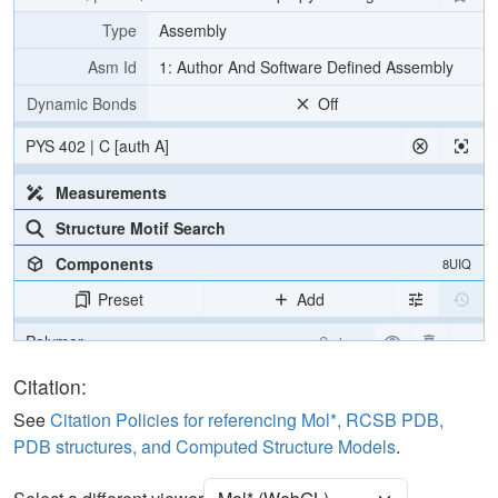
Type
Assembly
Asm Id
1: Author And Software Defined Assembly
Dynamic Bonds
Off
PYS 402 | C [auth A]
Measurements
Structure Motif Search
Components
8UIQ
Preset
Add
Polymer
Cartoon
Ligand
Ball & Stick
Citation:
Water
Ball & Stick
See
Citation Policies for referencing Mol*, RCSB PDB,
PDB structures, and Computed Structure Models
.
[Focus] Target
Ball & Stick
[Focus] Surroundings (5 Å)
2 reprs