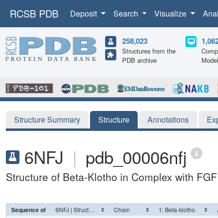
RCSB PDB
Deposit
Search
Visualize
Ana
258,023
1,06
Structures from the
Compu
PDB archive
Mode
Structure Summary
Structure
Annotations
Ex
6NFJ
|
pdb_00006nfj
Structure of Beta-Klotho in Complex with FGF
Sequence of