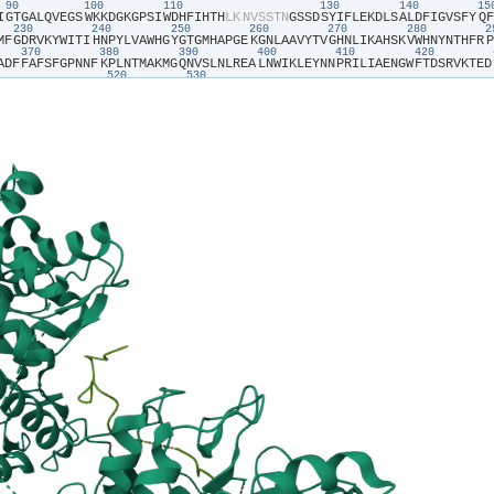
90
100
110
130
140
1
I​
​G​
​T​
​G​
​A​
​L​
​Q​
​V​
​E​
​G​
​S​
​W​
​K​
​K​
​D​
​G​
​K​
​G​
​P​
​S​
​I​
​W​
​D​
​H​
​F​
​I​
​H​
​T​
​H​
​L​
​K​
​N​
​V​
​S​
​S​
​T​
​N​
​G​
​S​
​S​
​D​
​S​
​Y​
​I​
​F​
​L​
​E​
​K​
​D​
​L​
​S​
​A​
​L​
​D​
​F​
​I​
​G​
​V​
​S​
​F​
​Y​
​Q​
​F​
230
240
250
260
270
280
M​
​F​
​G​
​D​
​R​
​V​
​K​
​Y​
​W​
​I​
​T​
​I​
​H​
​N​
​P​
​Y​
​L​
​V​
​A​
​W​
​H​
​G​
​Y​
​G​
​T​
​G​
​M​
​H​
​A​
​P​
​G​
​E​
​K​
​G​
​N​
​L​
​A​
​A​
​V​
​Y​
​T​
​V​
​G​
​H​
​N​
​L​
​I​
​K​
​A​
​H​
​S​
​K​
​V​
​W​
​H​
​N​
​Y​
​N​
​T​
​H​
​F​
​R​
​P​
370
380
390
400
410
420
A​
​D​
​F​
​F​
​A​
​F​
​S​
​F​
​G​
​P​
​N​
​N​
​F​
​K​
​P​
​L​
​N​
​T​
​M​
​A​
​K​
​M​
​G​
​Q​
​N​
​V​
​S​
​L​
​N​
​L​
​R​
​E​
​A​
​L​
​N​
​W​
​I​
​K​
​L​
​E​
​Y​
​N​
​N​
​P​
​R​
​I​
​L​
​I​
​A​
​E​
​N​
​G​
​W​
​F​
​T​
​D​
​S​
​R​
​V​
​K​
​T​
​E​
​D​
520
530
N​
​G​
​F​
​S​
​L​
​K​
​E​
​S​
​T​
​P​
​D​
​V​
​Q​
​G​
​Q​
​F​
​P​
​C​
​D​
​F​
​S​
​W​
​G​
​V​
​T​
​E​
​S​
​V​
​L​
​K​
​P​
​E​
​S​
​V​
​A​
​S​
​S​
​P​
​Q​
​F​
​S​
​D​
​P​
​H​
​L​
​Y​
​V​
​W​
​N​
​A​
​T​
​G​
​N​
​R​
​L​
​L​
​H​
​R​
​V​
​E​
​G​
​V​
​R​
650
660
670
680
690
700
T​
​H​
​A​
​H​
​L​
​G​
​L​
​P​
​E​
​P​
​L​
​L​
​H​
​A​
​D​
​G​
​W​
​L​
​N​
​P​
​S​
​T​
​A​
​E​
​A​
​F​
​Q​
​A​
​Y​
​A​
​G​
​L​
​C​
​F​
​Q​
​E​
​L​
​G​
​D​
​L​
​V​
​K​
​L​
​W​
​I​
​T​
​I​
​N​
​E​
​P​
​N​
​R​
​L​
​S​
​D​
​I​
​Y​
​N​
​R​
​S​
​G​
​N​
​D​
790
800
810
820
830
840
A​
​A​
​M​
​R​
​E​
​Y​
​I​
​A​
​S​
​K​
​H​
​R​
​R​
​G​
​L​
​S​
​S​
​S​
​A​
​L​
​P​
​R​
​L​
​T​
​E​
​A​
​E​
​R​
​R​
​L​
​L​
​K​
​G​
​T​
​V​
​D​
​F​
​C​
​A​
​L​
​N​
​H​
​F​
​T​
​T​
​R​
​F​
​V​
​M​
​H​
​E​
​Q​
​L​
​A​
​G​
​S​
​R​
​Y​
​D​
​S​
​D​
​R​
​D​
0
930
940
950
960
V​
​R​
​I​
​K​
​G​
​Y​
​Y​
​A​
​F​
​K​
​L​
​A​
​E​
​E​
​K​
​S​
​K​
​P​
​R​
​F​
​G​
​F​
​F​
​T​
​S​
​D​
​F​
​K​
​A​
​K​
​S​
​S​
​I​
​Q​
​F​
​Y​
​N​
​K​
​V​
​I​
​S​
​S​
​R​
​G​
​F​
​P​
​F​
​E​
​N​
​S​
​S​
​S​
​R​
​C​
​S​
​Q​
​T​
​Q​
​E​
​N​
​T​
​E​
​N​