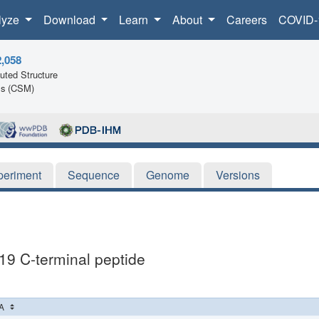
lyze
Download
Learn
About
Careers
COVID-
2,058
ted Structure
ls (CSM)
periment
Sequence
Genome
Versions
19 C-terminal peptide