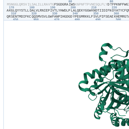
60
80
​M​
​S​
​N​
​G​
​G​
​L​
​Q​
​R​
​S​
​V​
​I​
​L​
​S​
​A​
​L​
​I​
​L​
​L​
​R​
​A​
​V​
​T​
​G​
​F​
​S​
​G​
​D​
​G​
​R​
​A​
​I​
​W​
​S​
​K​
​N​
​P​
​N​
​F​
​T​
​P​
​V​
​N​
​E​
​S​
​Q​
​L​
​F​
​L​
​Y​
​D​
​T​
​F​
​P​
​K​
​N​
​F​
​F​
​W​
​G​
​
170
180
190
200
210
220
A​
​K​
​G​
​L​
​Q​
​Y​
​Y​
​S​
​T​
​L​
​L​
​D​
​A​
​L​
​V​
​L​
​R​
​N​
​I​
​E​
​P​
​I​
​V​
​T​
​L​
​Y​
​H​
​W​
​D​
​L​
​P​
​L​
​A​
​L​
​Q​
​E​
​K​
​Y​
​G​
​G​
​W​
​K​
​N​
​D​
​T​
​I​
​I​
​D​
​I​
​F​
​N​
​D​
​Y​
​A​
​T​
​Y​
​C​
​F​
​Q​
​
310
320
330
340
350
360
Q​
​R​
​S​
​E​
​N​
​T​
​M​
​D​
​I​
​F​
​K​
​C​
​Q​
​Q​
​S​
​M​
​V​
​S​
​V​
​L​
​G​
​W​
​F​
​A​
​N​
​P​
​I​
​H​
​G​
​D​
​G​
​D​
​Y​
​P​
​E​
​G​
​M​
​R​
​K​
​K​
​L​
​F​
​S​
​V​
​L​
​P​
​I​
​F​
​S​
​E​
​A​
​E​
​K​
​H​
​E​
​M​
​R​
​G​
​T​
​
450
460
470
480
490
500
I​
​R​
​L​
​D​
​E​
​I​
​R​
​V​
​F​
​G​
​Y​
​T​
​A​
​W​
​S​
​L​
​L​
​D​
​G​
​F​
​E​
​W​
​Q​
​D​
​A​
​Y​
​T​
​I​
​R​
​R​
​G​
​L​
​F​
​Y​
​V​
​D​
​F​
​N​
​S​
​K​
​Q​
​K​
​E​
​R​
​K​
​P​
​K​
​S​
​S​
​A​
​H​
​Y​
​Y​
​K​
​Q​
​I​
​I​
​R​
​E​
​
590
600
610
620
630
640
L​
​E​
​M​
​L​
​A​
​R​
​M​
​K​
​V​
​T​
​H​
​Y​
​R​
​F​
​A​
​L​
​D​
​W​
​A​
​S​
​V​
​L​
​P​
​T​
​G​
​Q​
​L​
​S​
​A​
​V​
​N​
​R​
​Q​
​A​
​L​
​R​
​Y​
​Y​
​R​
​C​
​V​
​V​
​S​
​E​
​G​
​L​
​K​
​L​
​G​
​I​
​S​
​A​
​M​
​V​
​T​
​L​
​Y​
​Y​
​P​
​
730
740
750
760
770
780
L​
​Y​
​D​
​R​
​Q​
​F​
​R​
​P​
​S​
​Q​
​R​
​G​
​A​
​V​
​S​
​L​
​S​
​L​
​H​
​A​
​D​
​W​
​A​
​E​
​P​
​A​
​N​
​P​
​Y​
​A​
​D​
​S​
​H​
​W​
​R​
​A​
​A​
​E​
​R​
​F​
​L​
​Q​
​F​
​E​
​I​
​A​
​W​
​F​
​A​
​E​
​P​
​L​
​F​
​K​
​T​
​G​
​D​
​Y​
​P​
​
870
880
890
900
910
92
V​
​I​
​P​
​W​
​G​
​V​
​R​
​K​
​L​
​L​
​R​
​W​
​V​
​R​
​R​
​N​
​Y​
​G​
​D​
​M​
​D​
​I​
​Y​
​I​
​T​
​A​
​S​
​G​
​I​
​D​
​D​
​Q​
​A​
​L​
​E​
​D​
​D​
​R​
​L​
​R​
​K​
​Y​
​Y​
​L​
​G​
​K​
​Y​
​L​
​Q​
​E​
​V​
​L​
​K​
​A​
​Y​
​L​
​I​
​D​
​K​
​