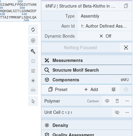
50
160
​S​
​I​
​S​
​W​
​P​
​R​
​L​
​F​
​P​
​D​
​G​
​I​
​V​
​T​
​V​
​A​
​N​
6NFJ | Structure of Beta-Klotho in Complex wi
290
300
​H​
​Q​
​K​
​G​
​W​
​L​
​S​
​I​
​T​
​L​
​G​
​S​
​H​
​W​
​I​
​E​
​P​
Type
Assembly
430
440
​T​
​T​
​A​
​I​
​Y​
​M​
​M​
​K​
​N​
​F​
​L​
​S​
​Q​
​V​
​L​
​Q​
​A​
580
​L​
​K​
​T​
​R​
​P​
​A​
​Q​
​C​
​T​
​D​
​F​
​V​
​N​
​I​
​K​
​K​
​Q​
Asm Id
1: Author Defined Assembly
710
720
​T​
​Y​
​G​
​A​
​A​
​H​
​N​
​L​
​L​
​V​
​A​
​H​
​A​
​L​
​A​
​W​
​R​
850
860
Dynamic Bonds
Off
​I​
​Q​
​F​
​L​
​Q​
​D​
​I​
​T​
​R​
​L​
​S​
​S​
​P​
​T​
​R​
​L​
​A​
​L​
​Y​
​F​
​Q​
Nothing Focused
Measurements
Structure Motif Search
Components
6NFJ
Preset
Add
Polymer
Cartoon
Unit Cell
C 1 2 1
Density
Quality Assessment